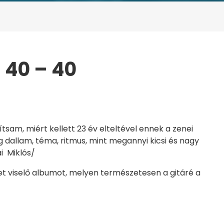
+ 40 – 40
 40 – 40
sam, miért kellett 23 év elteltével ennek a zenei
dallam, téma, ritmus, mint megannyi kicsi és nagy
i Miklós/
et viselő albumot, melyen természetesen a gitáré a