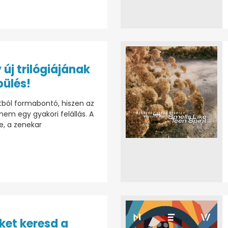
 új trilógiájának
pülés!
ból formabontó, hiszen az
em egy gyakori felállás. A
e, a zenekar
ket keresd a