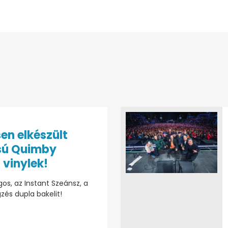
sen elkészült
sú Quimby
 vinylek!
os, az Instant Szeánsz, a
zés dupla bakelit!