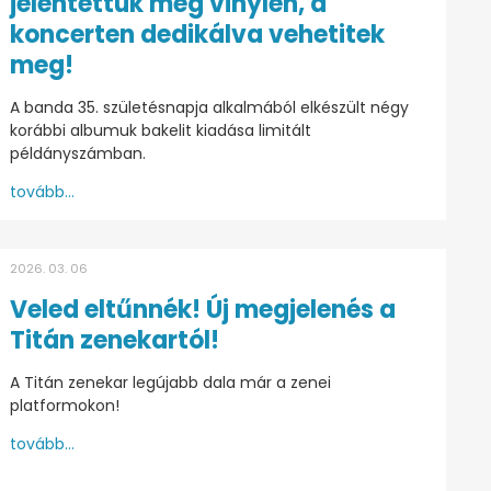
jelentettük meg vinylen, a
koncerten dedikálva vehetitek
meg!
A banda 35. születésnapja alkalmából elkészült négy
korábbi albumuk bakelit kiadása limitált
példányszámban.
tovább...
2026. 03. 06
Veled eltűnnék! Új megjelenés a
Titán zenekartól!
A Titán zenekar legújabb dala már a zenei
platformokon!
tovább...