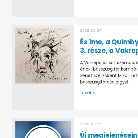
2026. 02. 27
És íme, a Quimby
3. része, a Vakre
A Vakrepülés sok szempont
ének-basszusgitár kombó n
zenét szerzőként Mikuli Fef
basszusgitárosa jegyzi.
tovább...
2026. 02. 27
Új megjelenésein