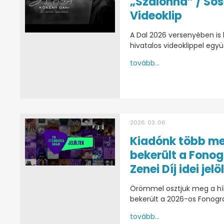
„Szalonna” / Sos
Videoklip
A Dal 2026 versenyében is
hivatalos videoklippel egy
tovább...
2026. 03. 06
Kiadónk több me
bekerült a Fono
Zenei Díj idei jelö
Örömmel osztjuk meg a hírt
bekerült a 2026-os Fonogram
tovább...