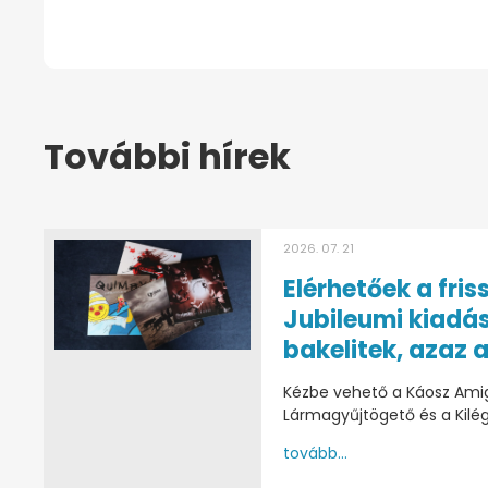
További hírek
2026. 07. 21
Elérhetőek a fris
Jubileumi kiadá
bakelitek, azaz a
Kézbe vehető a Káosz Amig
Lármagyűjtögető és a Kilég
tovább...