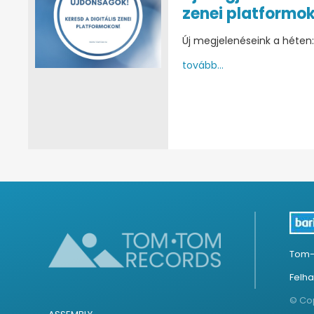
zenei platformo
Új megjelenéseink a héten
tovább...
Tom-
Felha
© Cop