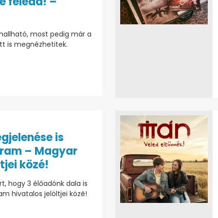
e feledd! –
 hallható, most pedig már a
ütt is megnézhetitek.
gjelenése is
gram – Magyar
ltjei közé!
, hogy 3 élőadónk dala is
 hivatalos jelöltjei közé!