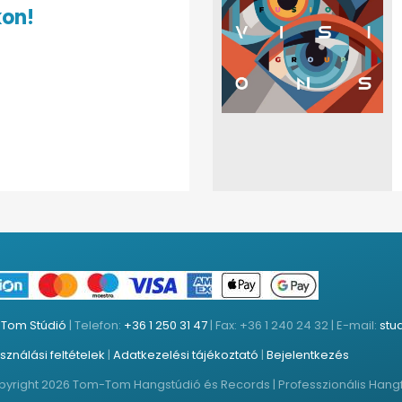
kon!
:
Tom Stúdió
| Telefon:
+36 1 250 31 47
| Fax: +36 1 240 24 32 | E-mail:
stu
sználási feltételek
|
Adatkezelési tájékoztató
|
Bejelentkezés
yright 2026 Tom-Tom Hangstúdió és Records | Professzionális Hangfelv