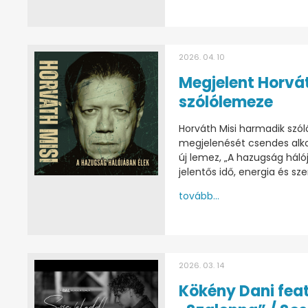
2026. 04. 10
Megjelent Horvát
szólólemeze
Horváth Misi harmadik szó
megjelenését csendes alko
új lemez, „A hazugság háló
jelentős idő, energia és sz
tovább...
2026. 03. 14
Kökény Dani feat