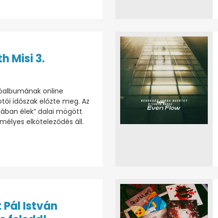
h Misi 3.
lóalbumának online
tói időszak előzte meg. Az
jában élek” dalai mögött
emélyes elköteleződés áll.
 Pál István