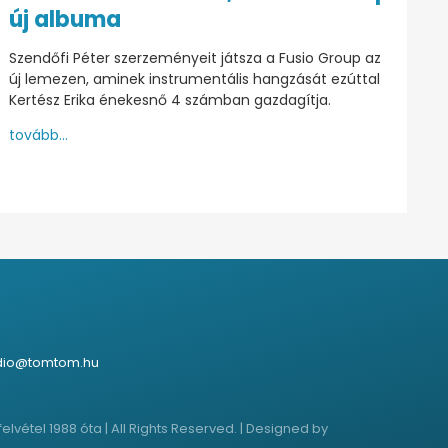
új albuma
Szendőfi Péter szerzeményeit játsza a Fusio Group az
új lemezen, aminek instrumentális hangzását ezúttal
Kertész Erika énekesnő 4 számban gazdagítja.
tovább...
dio@tomtom.hu
étel 1988 óta | All Rights Reserved. | Designed by