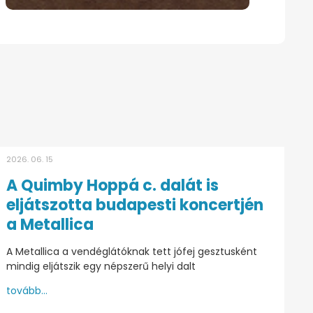
2026. 06. 15
A Quimby Hoppá c. dalát is
eljátszotta budapesti koncertjén
a Metallica
A Metallica a vendéglátóknak tett jófej gesztusként
mindig eljátszik egy népszerű helyi dalt
tovább...