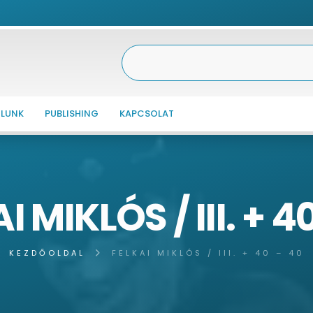
LUNK
PUBLISHING
KAPCSOLAT
I MIKLÓS / III. + 4
KEZDŐOLDAL
FELKAI MIKLÓS / III. + 40 – 40