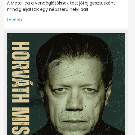
A Metallica a vendéglátóknak tett jófej gesztusként
mindig eljátszik egy népszerű helyi dalt
tovább...