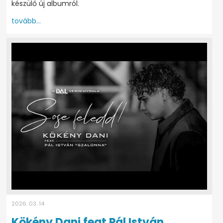
készülő új albumról.
tovább...
2026. 03. 14
Kökény Dani feat Pál István