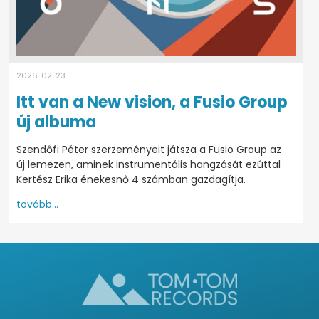
2026. 02. 23
Itt van a New vision, a Fusio Group
új albuma
Szendőfi Péter szerzeményeit játsza a Fusio Group az
új lemezen, aminek instrumentális hangzását ezúttal
Kertész Erika énekesnő 4 számban gazdagítja.
tovább...