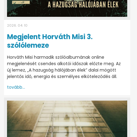
2026. 04. 10
Megjelent Horváth Misi 3.
szólólemeze
Horváth Misi harmadik szólóalbumának online
megjelenését csendes alkotói időszak előzte meg. Az
új lemez, „A hazugság hálójában élek” dalai mögött
jelentős idő, energia és személyes elköteleződés áll.
tovább...