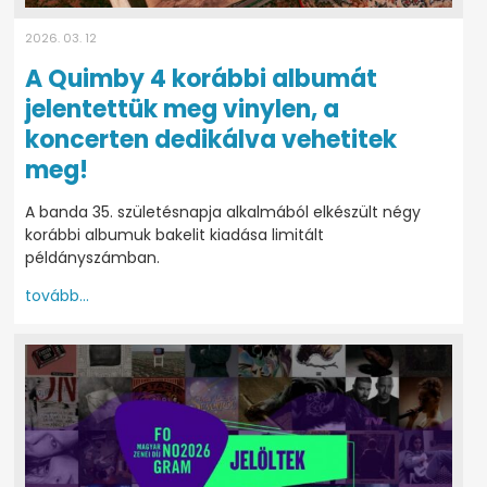
2026. 03. 12
A Quimby 4 korábbi albumát
jelentettük meg vinylen, a
koncerten dedikálva vehetitek
meg!
A banda 35. születésnapja alkalmából elkészült négy
korábbi albumuk bakelit kiadása limitált
példányszámban.
tovább...