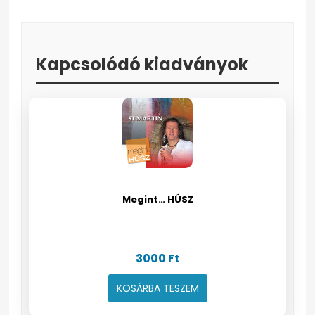
Kapcsolódó kiadványok
Megint… HÚSZ
3000
Ft
KOSÁRBA TESZEM