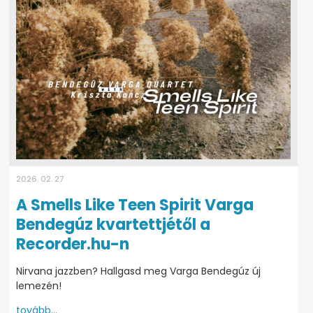
2026. 02. 27
A Smells Like Teen Spirit Varga
Bendegúz kvartettjétől a
Recorder.hu-n
Nirvana jazzben? Hallgasd meg Varga Bendegúz új
lemezén!
tovább...