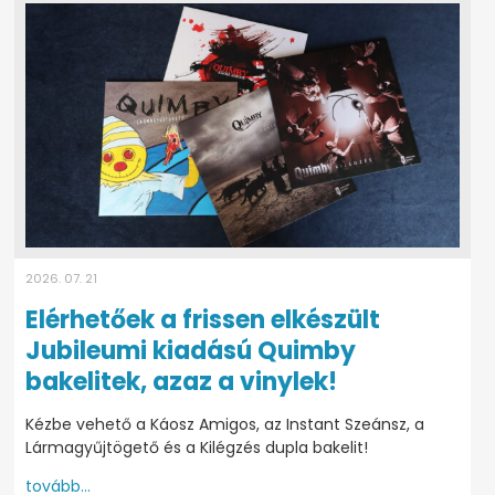
2026. 07. 21
Elérhetőek a frissen elkészült
Jubileumi kiadású Quimby
bakelitek, azaz a vinylek!
Kézbe vehető a Káosz Amigos, az Instant Szeánsz, a
Lármagyűjtögető és a Kilégzés dupla bakelit!
tovább...