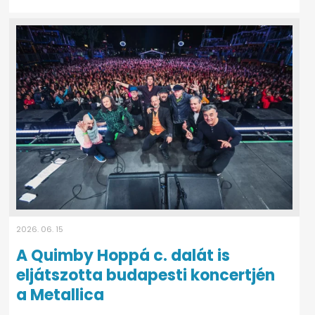
2026. 06. 15
A Quimby Hoppá c. dalát is
eljátszotta budapesti koncertjén
a Metallica