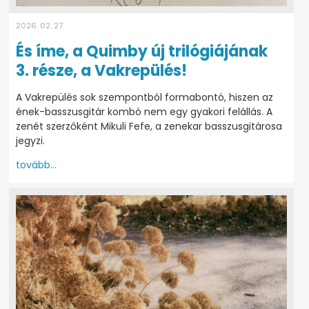
2026. 02. 27
És íme, a Quimby új trilógiájának
3. része, a Vakrepülés!
A Vakrepülés sok szempontból formabontó, hiszen az
ének-basszusgitár kombó nem egy gyakori felállás. A
zenét szerzőként Mikuli Fefe, a zenekar basszusgitárosa
jegyzi.
tovább...