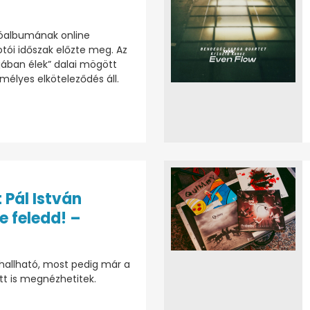
lóalbumának online
tói időszak előzte meg. Az
jában élek” dalai mögött
emélyes elköteleződés áll.
 Pál István
e feledd! –
 hallható, most pedig már a
ütt is megnézhetitek.