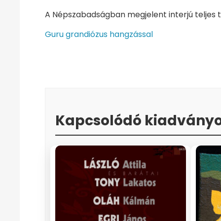
A Népszabadságban megjelent interjú teljes t
Guru grandiózus hangzással
Kapcsolódó kiadvány