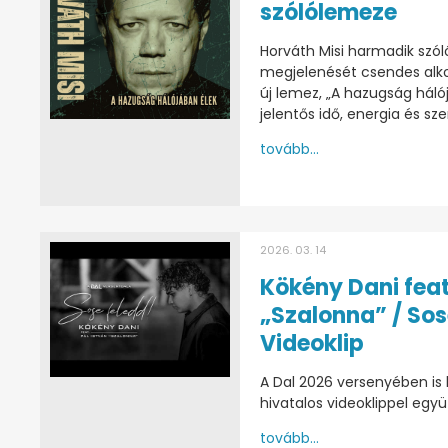
szólólemeze
Horváth Misi harmadik szó
megjelenését csendes alko
új lemez, „A hazugság háló
jelentős idő, energia és sz
tovább...
2026. 03. 14
Kökény Dani feat
„Szalonna” / Sos
Videoklip
A Dal 2026 versenyében is
hivatalos videoklippel egy
tovább...