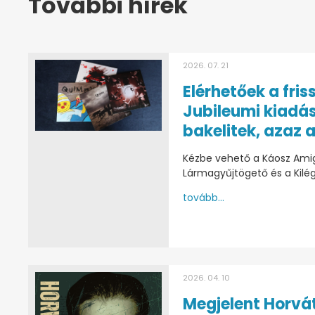
További hírek
2026. 07. 21
Elérhetőek a fris
Jubileumi kiadá
bakelitek, azaz a
Kézbe vehető a Káosz Amig
Lármagyűjtögető és a Kilég
tovább...
2026. 04. 10
Megjelent Horvát