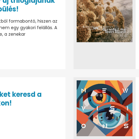
 új trilógiájának
pülés!
ból formabontó, hiszen az
em egy gyakori felállás. A
e, a zenekar
ket keresd a
kon!
: