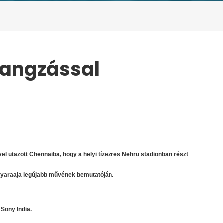
hangzással
GZÁSSAL
l utazott Chennaiba, hogy a helyi tízezres Nehru stadionban részt
laiyaraaja legújabb művének bemutatóján.
Sony India.