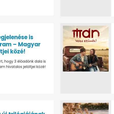
gjelenése is
gram – Magyar
ltjei közé!
, hogy 3 élőadónk dala is
 hivatalos jelöltjei közé!