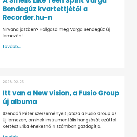
A Smells Like Teen Spirit Varga
Bendegúz kvartettjétől a
Recorder.hu-n
Nirvana jazzben? Hallgasd meg Varga Bendegúz új
lemezén!
tovább...
2026. 02. 23
Itt van a New vision, a Fusio Group
új albuma
Szendőfi Péter szerzeményeit játsza a Fusio Group az
új lemezen, aminek instrumentális hangzását ezúttal
Kertész Erika énekesnő 4 számban gazdagítja.
tovább...