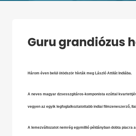
Guru grandiózus 
KEZDŐOLDAL
GURU GRANDIÓZUS HAN
Három éven belül ötödször hívták meg László Attilát Indiába.
A neves magyar dzsesszgitáros-komponista ezúttal kvartettjéve
vegyen az egyik legfoglalkoztatottabb indiai filmzeneszerző, I
A lemezváltozatot nemrég egymillió példányban dobta piacra a 