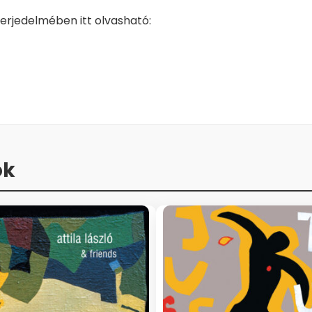
erjedelmében itt olvasható:
ok