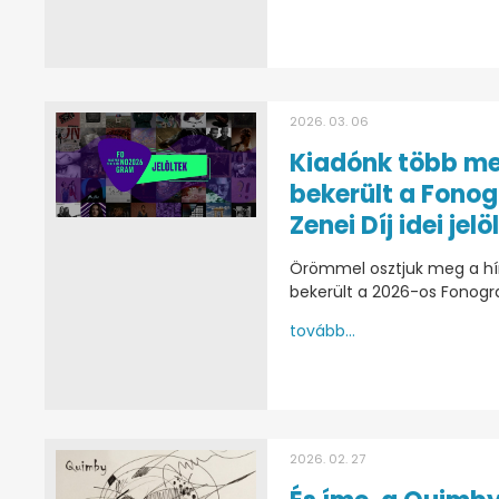
2026. 03. 06
Kiadónk több me
bekerült a Fono
Zenei Díj idei jelö
Örömmel osztjuk meg a hírt
bekerült a 2026-os Fonogram
tovább...
2026. 02. 27