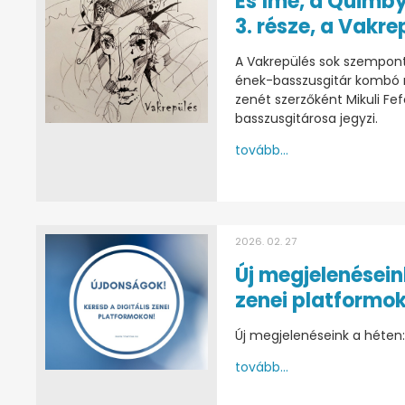
És íme, a Quimby
3. része, a Vakre
A Vakrepülés sok szempont
ének-basszusgitár kombó n
zenét szerzőként Mikuli Fef
basszusgitárosa jegyzi.
tovább...
2026. 02. 27
Új megjelenésein
zenei platformo
Új megjelenéseink a héten
tovább...