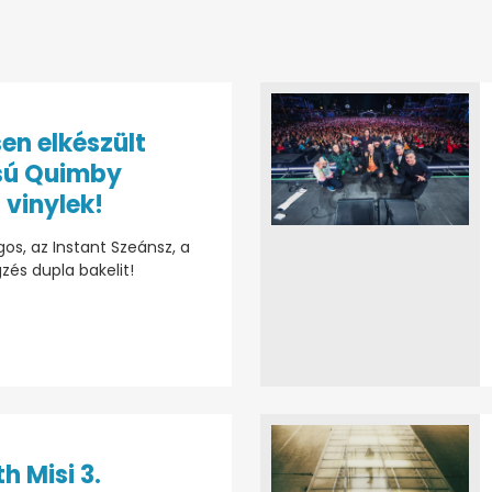
sen elkészült
sú Quimby
 vinylek!
os, az Instant Szeánsz, a
zés dupla bakelit!
h Misi 3.