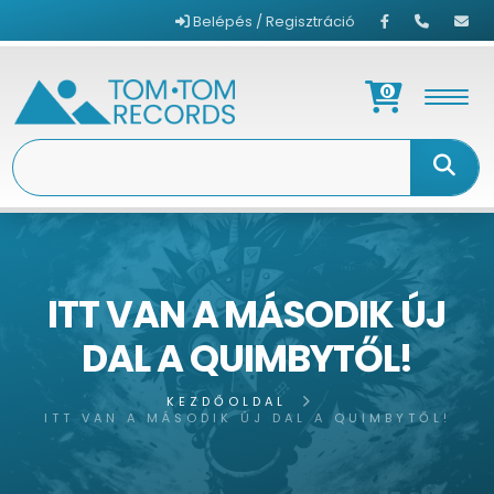
Belépés / Regisztráció
0
ITT VAN A MÁSODIK ÚJ
DAL A QUIMBYTŐL!
KEZDŐOLDAL
ITT VAN A MÁSODIK ÚJ DAL A QUIMBYTŐL!