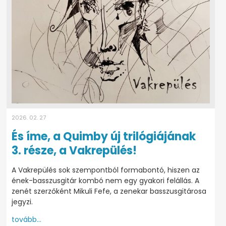
2026. 02. 27
És íme, a Quimby új trilógiájának
3. része, a Vakrepülés!
A Vakrepülés sok szempontból formabontó, hiszen az
ének-basszusgitár kombó nem egy gyakori felállás. A
zenét szerzőként Mikuli Fefe, a zenekar basszusgitárosa
jegyzi.
tovább...