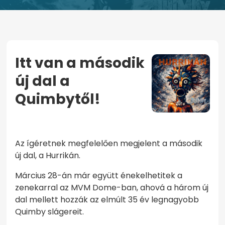
Itt van a második
új dal a
Quimbytől!
KEZDŐOLDAL
ITT VAN A MÁSODIK ÚJ DAL A QUIMBYTŐL!
Az ígéretnek megfelelően megjelent a második
új dal, a Hurrikán.
Március 28-án már együtt énekelhetitek a
zenekarral az MVM Dome-ban, ahová a három új
dal mellett hozzák az elmúlt 35 év legnagyobb
Quimby slágereit.