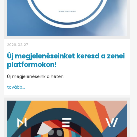
2026. 02. 27
Új megjelenéseinket keresd a zenei
platformokon!
Új megjelenéseink a héten:
tovább...