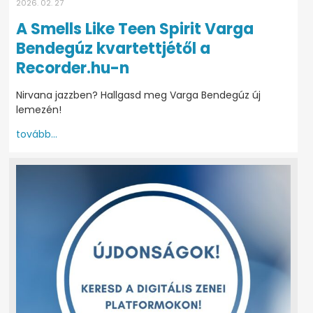
2026. 02. 27
A Smells Like Teen Spirit Varga
Bendegúz kvartettjétől a
Recorder.hu-n
Nirvana jazzben? Hallgasd meg Varga Bendegúz új
lemezén!
tovább...