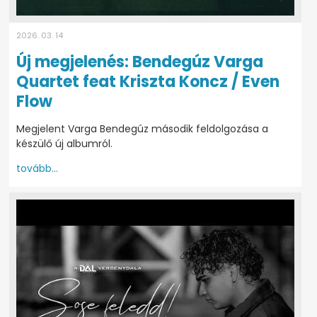
2026. 03. 14
Új megjelenés: Bendegúz Varga
Quartet feat Kriszta Koncz / Even
Flow
Megjelent Varga Bendegúz második feldolgozása a
készülő új albumról.
tovább...