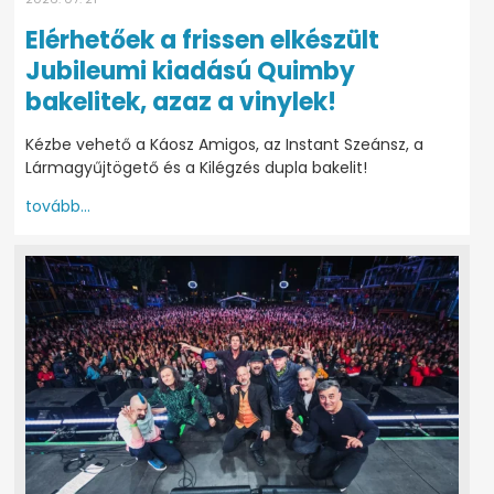
Elérhetőek a frissen elkészült
Jubileumi kiadású Quimby
bakelitek, azaz a vinylek!
Kézbe vehető a Káosz Amigos, az Instant Szeánsz, a
Lármagyűjtögető és a Kilégzés dupla bakelit!
tovább...