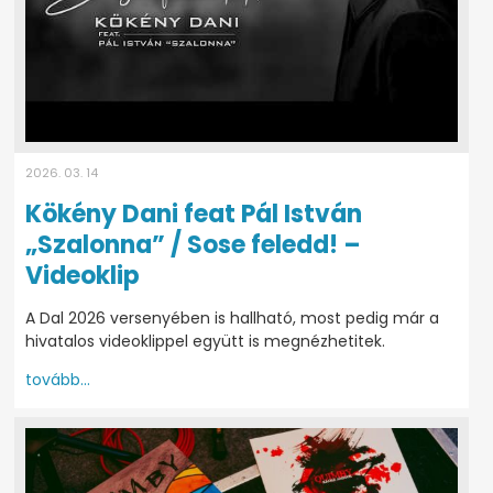
2026. 03. 14
Kökény Dani feat Pál István
„Szalonna” / Sose feledd! –
Videoklip
A Dal 2026 versenyében is hallható, most pedig már a
hivatalos videoklippel együtt is megnézhetitek.
tovább...