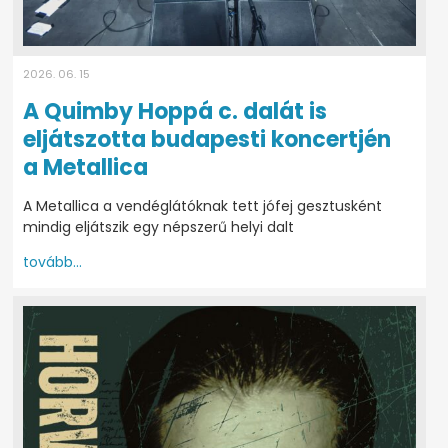
2026. 06. 15
A Quimby Hoppá c. dalát is
eljátszotta budapesti koncertjén
a Metallica
A Metallica a vendéglátóknak tett jófej gesztusként
mindig eljátszik egy népszerű helyi dalt
tovább...