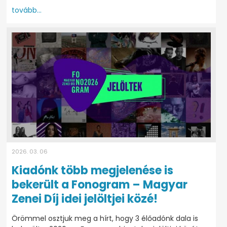
tovább...
2026. 03. 06
Kiadónk több megjelenése is
bekerült a Fonogram – Magyar
Zenei Díj idei jelöltjei közé!
Örömmel osztjuk meg a hírt, hogy 3 élőadónk dala is