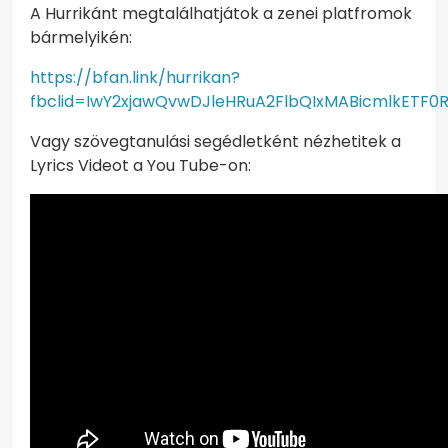
A Hurrikánt megtalálhatjátok a zenei platfromok
bármelyikén:
https://bfan.link/hurrikan?
fbclid=IwY2xjawQvwDJleHRuA2FlbQIxMABicmlkE
Vagy szövegtanulási segédletként nézhetitek a
Lyrics Videot a You Tube-on: