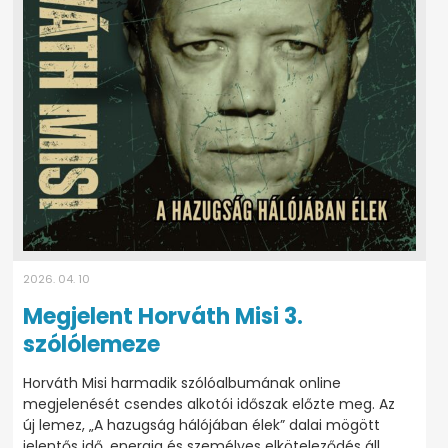
2026. 04. 10
Megjelent Horváth Misi 3.
szólólemeze
Horváth Misi harmadik szólóalbumának online
megjelenését csendes alkotói időszak előzte meg. Az
új lemez, „A hazugság hálójában élek” dalai mögött
jelentős idő, energia és személyes elköteleződés áll.