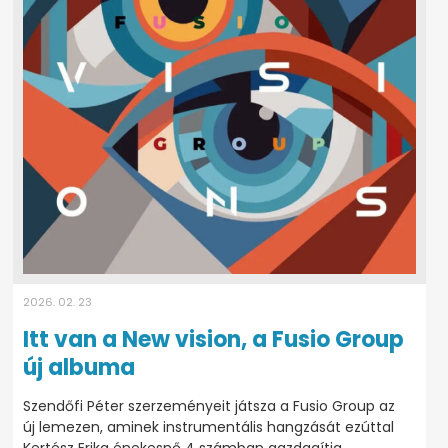
2026. 02. 23
Itt van a New vision, a Fusio Group
új albuma
Szendőfi Péter szerzeményeit játsza a Fusio Group az
új lemezen, aminek instrumentális hangzását ezúttal
Kertész Erika énekesnő 4 számban gazdagítja.