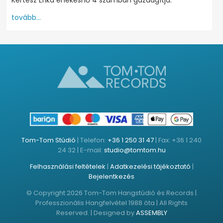
tovább...
Tom-Tom Stúdió
| Telefon:
+36 1 250 31 47
| Fax: +36 1 240
24 32 | E-mail:
studio@tomtom.hu
Felhasználási feltételek
|
Adatkezelési tájékoztató
|
Bejelentkezés
© Copyright 2026 Tom-Tom Hangstúdió és Records |
Professzionális Hangfelvétel 1988 óta | All Rights
Reserved. | Designed by
ASSEMBLY