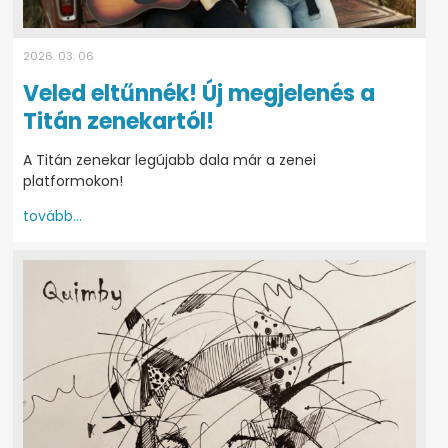
2026. 03. 06
Veled eltűnnék! Új megjelenés a
Titán zenekartól!
A Titán zenekar legújabb dala már a zenei
platformokon!
tovább...