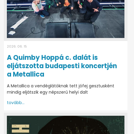
2026. 06. 15
A Quimby Hoppá c. dalát is
eljátszotta budapesti koncertjén
a Metallica
A Metallica a vendéglátóknak tett jófej gesztusként
mindig eljátszik egy népszerű helyi dalt
tovább...