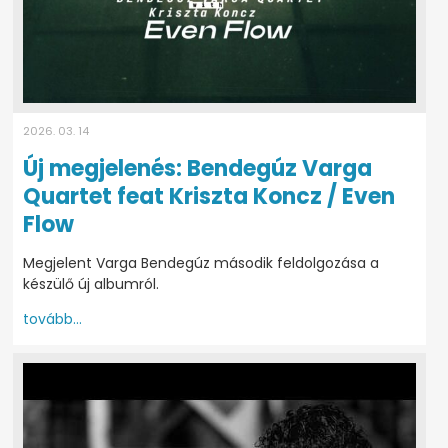
2026. 03. 14
Új megjelenés: Bendegúz Varga
Quartet feat Kriszta Koncz / Even
Flow
Megjelent Varga Bendegúz második feldolgozása a
készülő új albumról.
tovább...