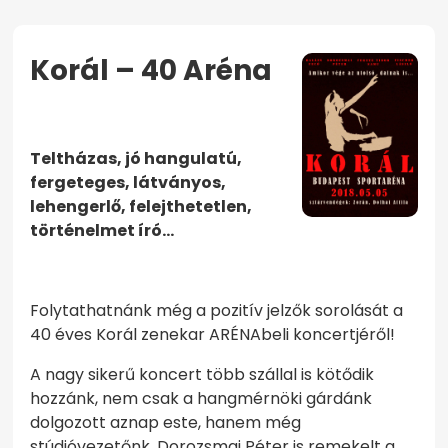
Korál – 40 Aréna
KEZDŐOLDAL
KORÁL – 40 ARÉNA
Teltházas, jó hangulatú,
fergeteges, látványos,
lehengerlő, felejthetetlen,
történelmet író…
Folytathatnánk még a pozitív jelzők sorolását a
40 éves Korál zenekar ARÉNAbeli koncertjéről!
A nagy sikerű koncert több szállal is kötődik
hozzánk, nem csak a hangmérnöki gárdánk
dolgozott aznap este, hanem még
stúdióvezetőnk, Dorozsmai Péter is remekelt a