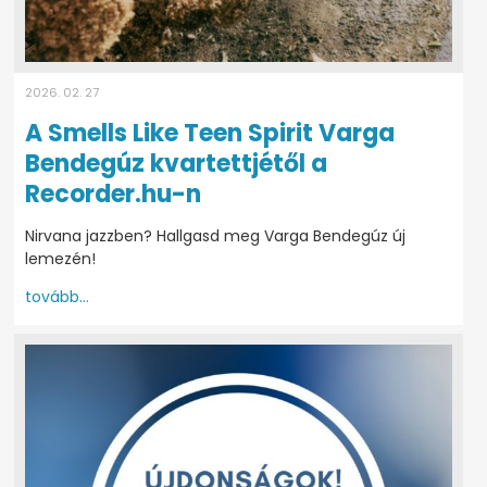
2026. 02. 27
A Smells Like Teen Spirit Varga
Bendegúz kvartettjétől a
Recorder.hu-n
Nirvana jazzben? Hallgasd meg Varga Bendegúz új
lemezén!
tovább...