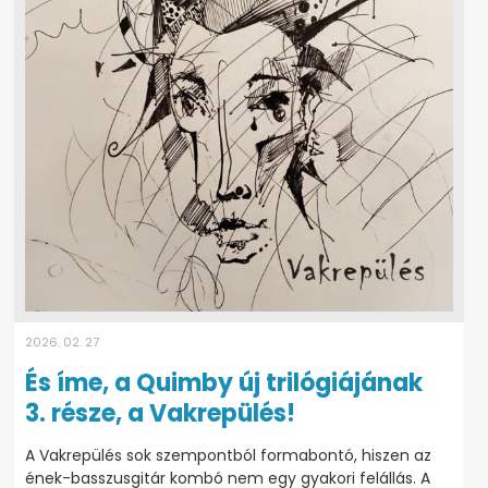
2026. 02. 27
És íme, a Quimby új trilógiájának
3. része, a Vakrepülés!
A Vakrepülés sok szempontból formabontó, hiszen az
ének-basszusgitár kombó nem egy gyakori felállás. A