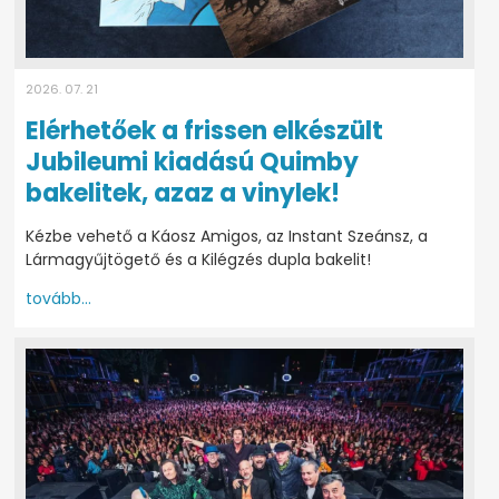
2026. 07. 21
Elérhetőek a frissen elkészült
Jubileumi kiadású Quimby
bakelitek, azaz a vinylek!
Kézbe vehető a Káosz Amigos, az Instant Szeánsz, a
Lármagyűjtögető és a Kilégzés dupla bakelit!
tovább...