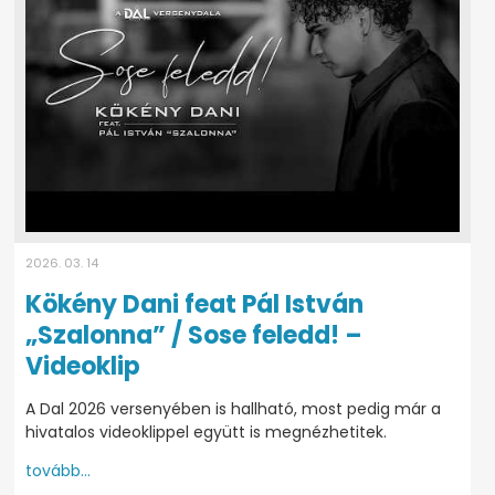
2026. 03. 14
Kökény Dani feat Pál István
„Szalonna” / Sose feledd! –
Videoklip
A Dal 2026 versenyében is hallható, most pedig már a
hivatalos videoklippel együtt is megnézhetitek.
tovább...