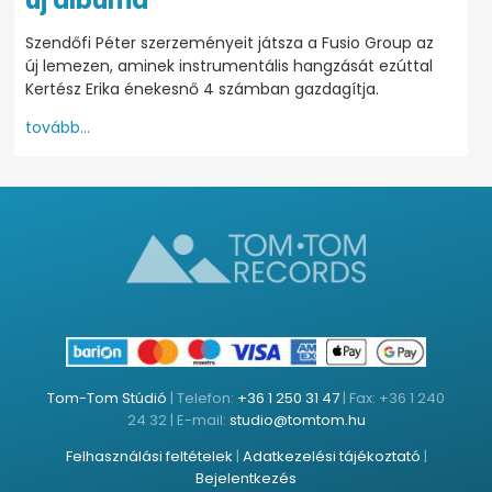
új albuma
Szendőfi Péter szerzeményeit játsza a Fusio Group az
új lemezen, aminek instrumentális hangzását ezúttal
Kertész Erika énekesnő 4 számban gazdagítja.
tovább...
Tom-Tom Stúdió
| Telefon:
+36 1 250 31 47
| Fax: +36 1 240
24 32 | E-mail:
studio@tomtom.hu
Felhasználási feltételek
|
Adatkezelési tájékoztató
|
Bejelentkezés