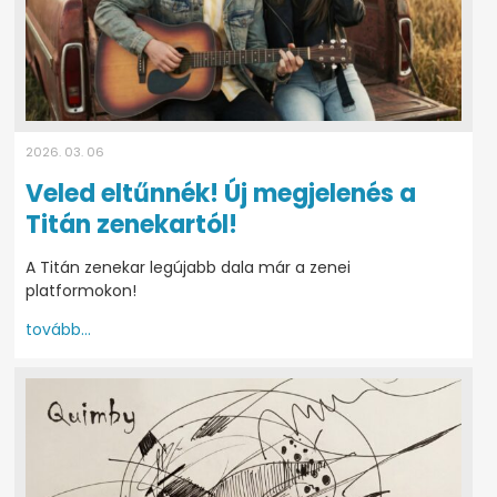
2026. 03. 06
Veled eltűnnék! Új megjelenés a
Titán zenekartól!
A Titán zenekar legújabb dala már a zenei
platformokon!
tovább...