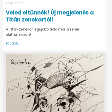
2026. 03. 06
Veled eltűnnék! Új megjelenés a
Titán zenekartól!
A Titán zenekar legújabb dala már a zenei
platformokon!
tovább...