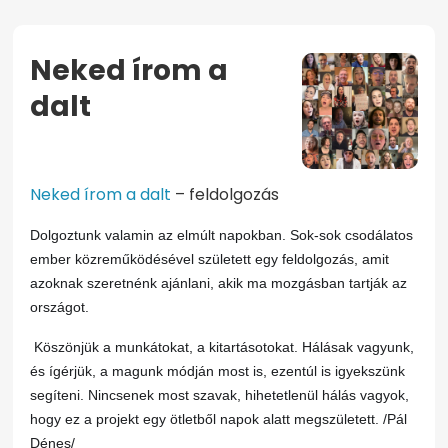
Neked írom a
dalt
KEZDŐOLDAL
NEKED ÍROM A DALT
Neked írom a dalt
– feldolgozás
Dolgoztunk valamin az elmúlt napokban. Sok-sok csodálatos
ember közreműködésével született egy feldolgozás, amit
azoknak szeretnénk ajánlani, akik ma mozgásban tartják az
országot.
Köszönjük a munkátokat, a kitartásotokat. Hálásak vagyunk,
és ígérjük, a magunk módján most is, ezentúl is igyekszünk
segíteni. Nincsenek most szavak, hihetetlenül hálás vagyok,
hogy ez a projekt egy ötletből napok alatt megszületett. /Pál
Dénes/