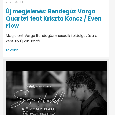
2026. 03. 14
Új megjelenés: Bendegúz Varga
Quartet feat Kriszta Koncz / Even
Flow
Megjelent Varga Bendegúz második feldolgozása a
készülő új albumról.
tovább...