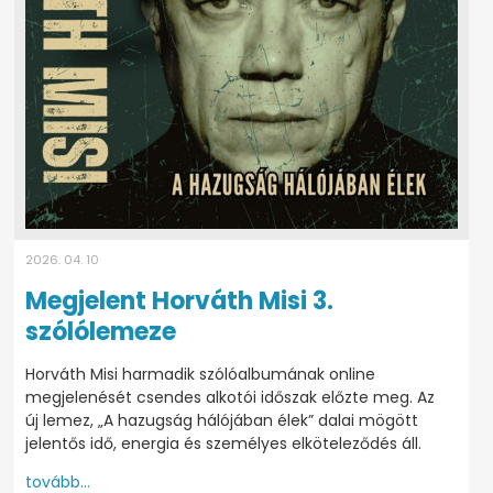
2026. 04. 10
Megjelent Horváth Misi 3.
szólólemeze
Horváth Misi harmadik szólóalbumának online
megjelenését csendes alkotói időszak előzte meg. Az
új lemez, „A hazugság hálójában élek” dalai mögött
jelentős idő, energia és személyes elköteleződés áll.
tovább...