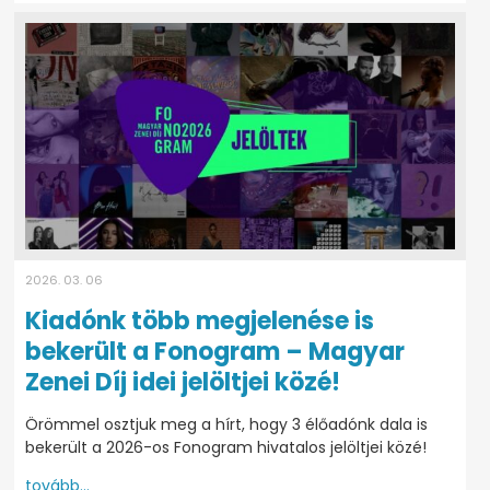
2026. 03. 06
Kiadónk több megjelenése is
bekerült a Fonogram – Magyar
Zenei Díj idei jelöltjei közé!
Örömmel osztjuk meg a hírt, hogy 3 élőadónk dala is
bekerült a 2026-os Fonogram hivatalos jelöltjei közé!
tovább...