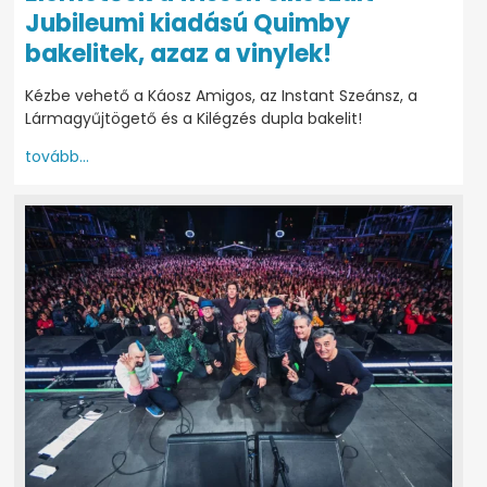
Jubileumi kiadású Quimby
bakelitek, azaz a vinylek!
Kézbe vehető a Káosz Amigos, az Instant Szeánsz, a
Lármagyűjtögető és a Kilégzés dupla bakelit!
tovább...