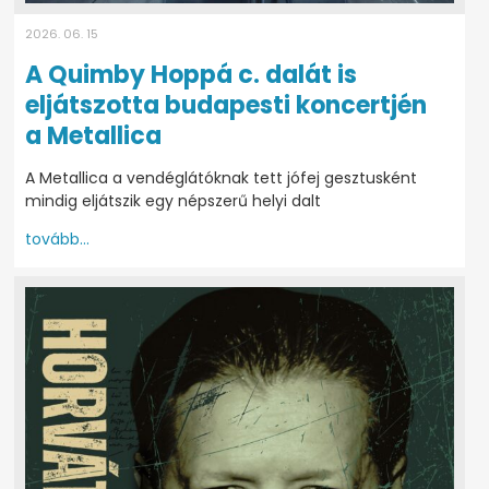
2026. 06. 15
A Quimby Hoppá c. dalát is
eljátszotta budapesti koncertjén
a Metallica
A Metallica a vendéglátóknak tett jófej gesztusként
mindig eljátszik egy népszerű helyi dalt
tovább...