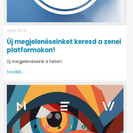
2026. 02. 27
Új megjelenéseinket keresd a zenei
platformokon!
Új megjelenéseink a héten:
tovább...