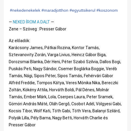
#
nekedenekelek
#
maradjotthon
#
egyuttsikerul
#
koszonom
— 
NEKED ÍROM A DALT 
— 
Zene – Szöveg : Presser Gábor 
Az előadók: 
Karácsony James, Pátkai Rozina, Kontor Tamás, 
Sztevanovity Zorán, Varga Livius, Heincz Gábor Biga, 
Dorozsmai Blanka, Dér Heni, Péter Szabó Szilvia, Dallos Bogi, 
Puskás Peti, Nagy Sándor, Csemer Boglárka Boggie, Veréb 
Tamás, Nági, Sipos Péter, Sipos Tamás, Fehérvári Gábor 
Alfréd Freddie, Tompos Kátya, Veres Mónika Nika, Bereczki 
Zoltán, Kökény Attila, Horváth Boldi, Pál Dénes, Molnár 
Tamás, Ember Márk, Lola, Cserpes Laura, Peter Sramek, 
Gömöri András Máté, Oláh Gergő, Csobot Adél, Völgyesi Gabi, 
Kocsis Tibor, Wolf Kati, Tóth Gabi, Tóth Vera, Balanyi Szilárd, 
Polyák Lilla, Pély Barna, Nagy Betti, Horváth Charlie és 
Presser Gábor