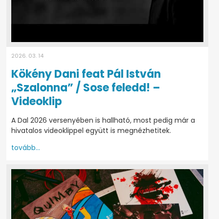
2026. 03. 14
Kökény Dani feat Pál István
„Szalonna” / Sose feledd! –
Videoklip
A Dal 2026 versenyében is hallható, most pedig már a
hivatalos videoklippel együtt is megnézhetitek.
tovább...