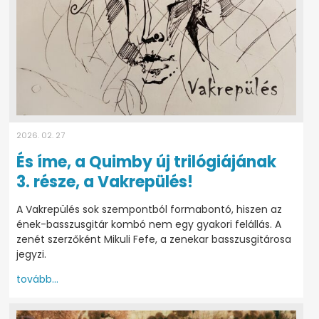
2026. 02. 27
És íme, a Quimby új trilógiájának
3. része, a Vakrepülés!
A Vakrepülés sok szempontból formabontó, hiszen az
ének-basszusgitár kombó nem egy gyakori felállás. A
zenét szerzőként Mikuli Fefe, a zenekar basszusgitárosa
jegyzi.
tovább...