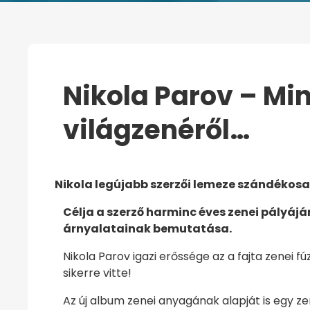
Nikola Parov – Mi
világzenéről…
KEZDŐOLDAL
NIKOLA PAROV – MINDE
Nikola legújabb szerzői lemeze szándékos
Célja a szerző harminc éves zenei pályáj
árnyalatainak bemutatása.
Nikola Parov igazi erőssége az a fajta zenei 
sikerre vitte!
Az új album zenei anyagának alapját is egy ze