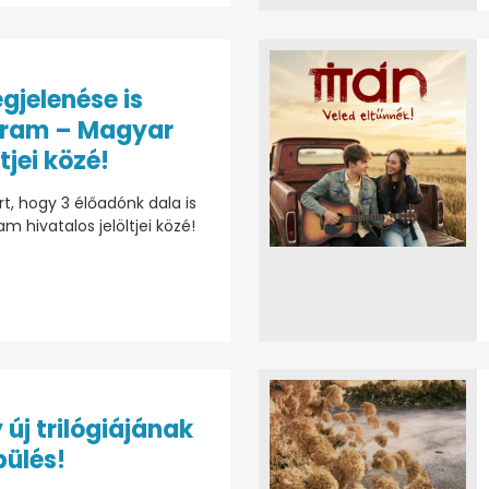
gjelenése is
gram – Magyar
ltjei közé!
, hogy 3 élőadónk dala is
 hivatalos jelöltjei közé!
 új trilógiájának
pülés!