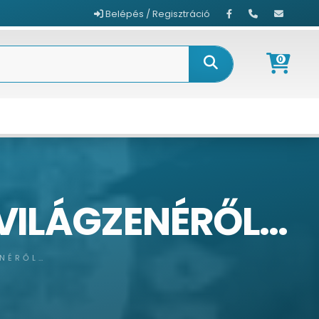
Belépés / Regisztráció
0
 VILÁGZENÉRŐL…
ENÉRŐL…