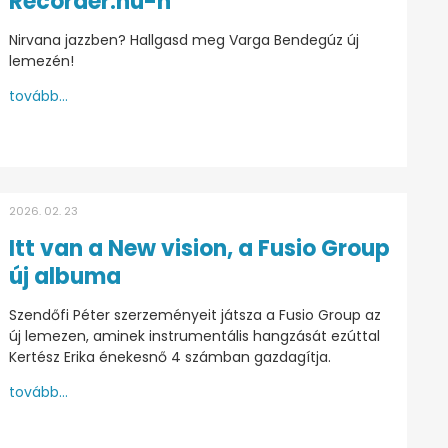
Recorder.hu-n
Nirvana jazzben? Hallgasd meg Varga Bendegúz új
lemezén!
tovább...
2026. 02. 23
Itt van a New vision, a Fusio Group
új albuma
Szendőfi Péter szerzeményeit játsza a Fusio Group az
új lemezen, aminek instrumentális hangzását ezúttal
Kertész Erika énekesnő 4 számban gazdagítja.
tovább...