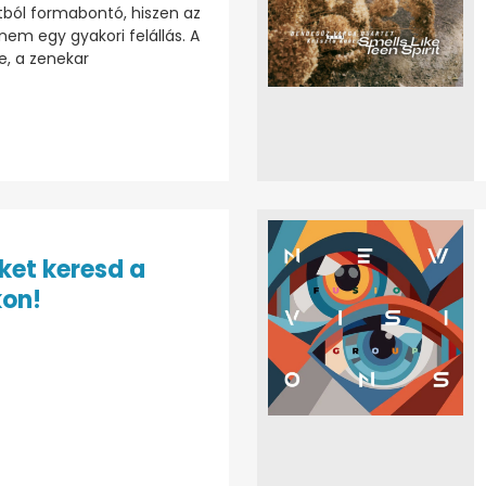
ból formabontó, hiszen az
em egy gyakori felállás. A
e, a zenekar
ket keresd a
kon!
: