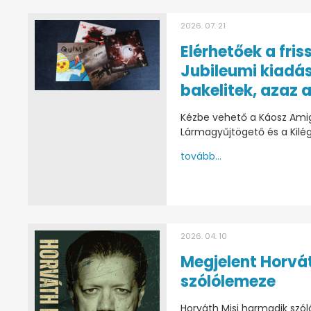
2026. 07. 21
Elérhetőek a fris
Jubileumi kiadá
bakelitek, azaz a
Kézbe vehető a Káosz Amig
Lármagyűjtögető és a Kilég
tovább...
2026. 04. 10
Megjelent Horvát
szólólemeze
Horváth Misi harmadik szó