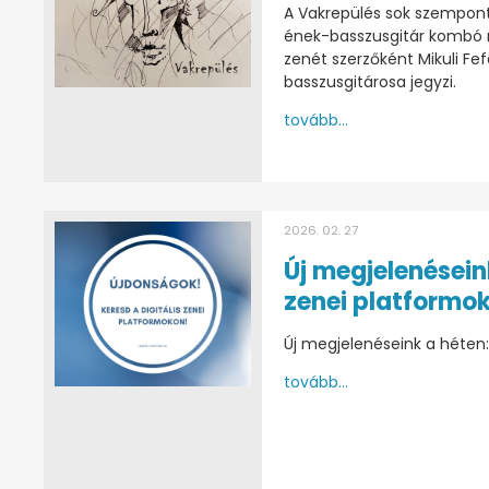
A Vakrepülés sok szempont
ének-basszusgitár kombó n
zenét szerzőként Mikuli Fef
basszusgitárosa jegyzi.
tovább...
2026. 02. 27
Új megjelenésein
zenei platformo
Új megjelenéseink a héten
tovább...