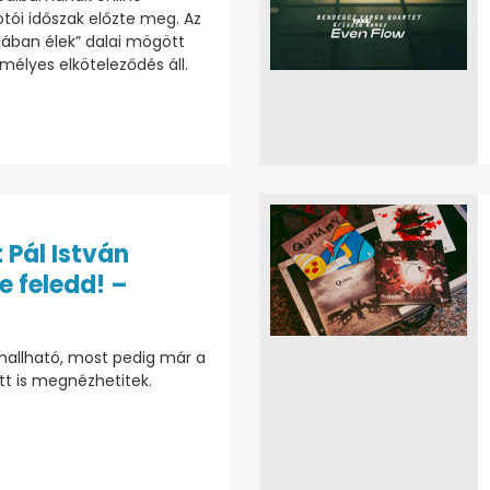
tói időszak előzte meg. Az
jában élek” dalai mögött
emélyes elköteleződés áll.
 Pál István
e feledd! –
 hallható, most pedig már a
ütt is megnézhetitek.