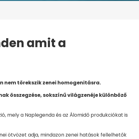
nden amit a
N AMIT A VILÁGZENÉRŐL…
an nem törekszik zenei homogenitásra.
ának összegzése, sokszínű világzenéje különböző
fúzió, mely a Naplegenda és az Álomidő produkciókat is
nei ötvözet adja, mindazon zenei hatások fellelhetők