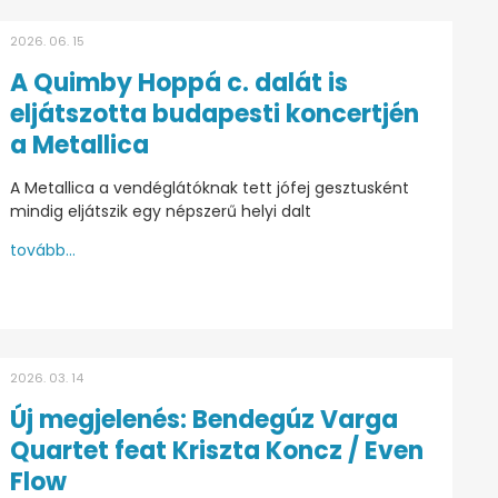
2026. 06. 15
A Quimby Hoppá c. dalát is
eljátszotta budapesti koncertjén
a Metallica
A Metallica a vendéglátóknak tett jófej gesztusként
mindig eljátszik egy népszerű helyi dalt
tovább...
2026. 03. 14
Új megjelenés: Bendegúz Varga
Quartet feat Kriszta Koncz / Even
Flow