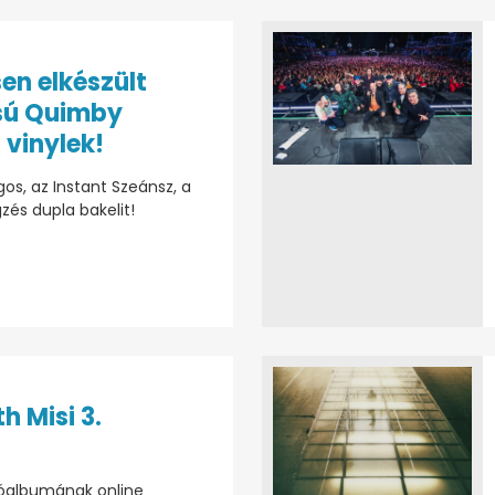
sen elkészült
sú Quimby
 vinylek!
os, az Instant Szeánsz, a
zés dupla bakelit!
h Misi 3.
lóalbumának online