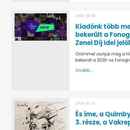
2026. 03. 06
Kiadónk több me
bekerült a Fono
Zenei Díj idei jelö
Örömmel osztjuk meg a hírt
bekerült a 2026-os Fonogram
tovább...
2026. 02. 27
És íme, a Quimby
3. része, a Vakre