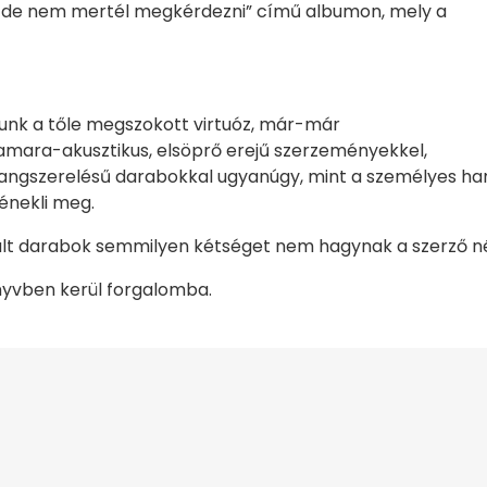
ől, de nem mertél megkérdezni” című albumon, mely a
unk a tőle megszokott virtuóz, már-már
amara-akusztikus, elsöprő erejű szerzeményekkel,
angszerelésű darabokkal ugyanúgy, mint a személyes hangú
énekli meg.
 darabok semmilyen kétséget nem hagynak a szerző népze
nyvben kerül forgalomba.