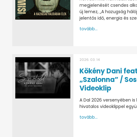
megjelenését csendes alko
új lemez, „A hazugság háló
jelentős idő, energia és sz
tovább...
2026. 03. 14
Kökény Dani feat
„Szalonna” / Sos
Videoklip
A Dal 2026 versenyében is
hivatalos videoklippel egy
tovább...