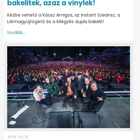
bakelitek, azaz a vinylek!
Kézbe vehető a Káosz Amigos, az Instant Szeánsz, a
Lármagyűjtögető és a Kilégzés dupla bakelit!
tovább...
2026. 06. 15