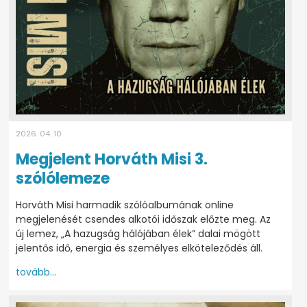
2026. 04. 10
Megjelent Horváth Misi 3.
szólólemeze
Horváth Misi harmadik szólóalbumának online
megjelenését csendes alkotói időszak előzte meg. Az
új lemez, „A hazugság hálójában élek” dalai mögött
jelentős idő, energia és személyes elköteleződés áll.
tovább...