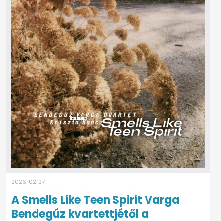
2026. 02. 27
A Smells Like Teen Spirit Varga
Bendegúz kvartettjétől a