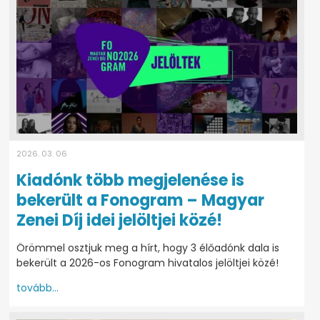
2026. 03. 06
Kiadónk több megjelenése is
bekerült a Fonogram – Magyar
Zenei Díj idei jelöltjei közé!
Örömmel osztjuk meg a hírt, hogy 3 élőadónk dala is
bekerült a 2026-os Fonogram hivatalos jelöltjei közé!
tovább...