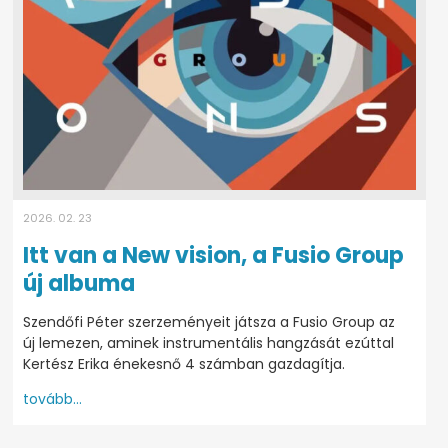
2026. 02. 23
Itt van a New vision, a Fusio Group
új albuma
Szendőfi Péter szerzeményeit játsza a Fusio Group az
új lemezen, aminek instrumentális hangzását ezúttal
Kertész Erika énekesnő 4 számban gazdagítja.
tovább...