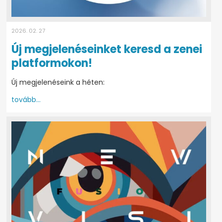
2026. 02. 27
Új megjelenéseinket keresd a zenei
platformokon!
Új megjelenéseink a héten:
tovább...