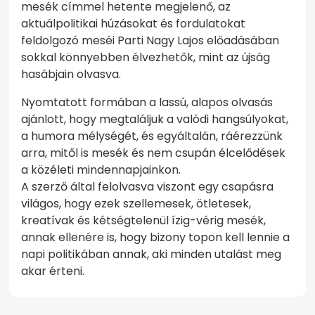
mesék címmel hetente megjelenő, az
aktuálpolitikai húzásokat és fordulatokat
feldolgozó meséi Parti Nagy Lajos előadásában
sokkal könnyebben élvezhetők, mint az újság
hasábjain olvasva.
Nyomtatott formában a lassú, alapos olvasás
ajánlott, hogy megtaláljuk a valódi hangsúlyokat,
a humora mélységét, és egyáltalán, ráérezzünk
arra, mitől is mesék és nem csupán élcelődések
a közéleti mindennapjainkon.
A szerző által felolvasva viszont egy csapásra
világos, hogy ezek szellemesek, ötletesek,
kreatívak és kétségtelenül ízig-vérig mesék,
annak ellenére is, hogy bizony topon kell lennie a
napi politikában annak, aki minden utalást meg
akar érteni.