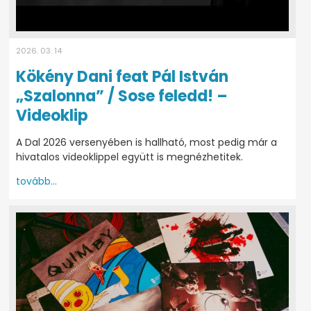
2026. 03. 14
Kökény Dani feat Pál István
„Szalonna” / Sose feledd! –
Videoklip
A Dal 2026 versenyében is hallható, most pedig már a
hivatalos videoklippel együtt is megnézhetitek.
tovább...