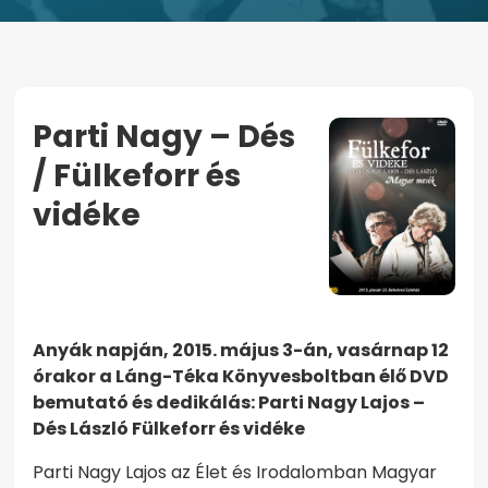
Parti Nagy – Dés
/ Fülkeforr és
vidéke
KEZDŐOLDAL
PARTI NAGY – DÉS / FÜLKEFORR ÉS VIDÉKE
Anyák napján, 2015. május 3-án, vasárnap 12
órakor a Láng-Téka Könyvesboltban élő DVD
bemutató és dedikálás: Parti Nagy Lajos –
Dés László Fülkeforr és vidéke
Parti Nagy Lajos az Élet és Irodalomban Magyar