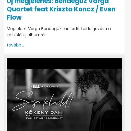
Új megjelenés: Bendegúz Varga
Quartet feat Kriszta Koncz / Even
Flow
Megjelent Varga Bendegúz második feldolgozása a
készülő új albumról.
tovább...