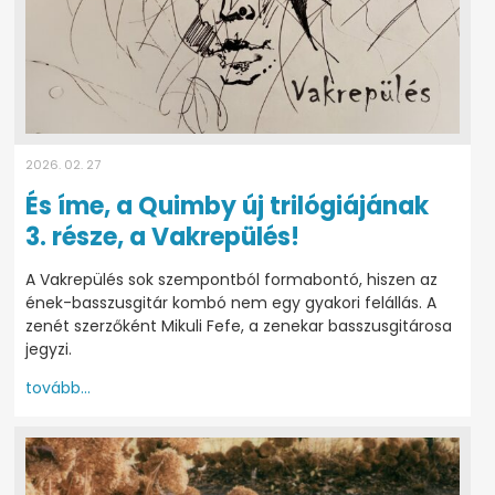
2026. 02. 27
És íme, a Quimby új trilógiájának
3. része, a Vakrepülés!
A Vakrepülés sok szempontból formabontó, hiszen az
ének-basszusgitár kombó nem egy gyakori felállás. A
zenét szerzőként Mikuli Fefe, a zenekar basszusgitárosa
jegyzi.
tovább...