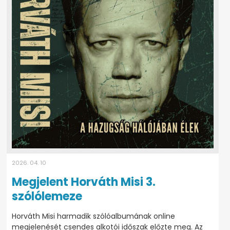
2026. 04. 10
Megjelent Horváth Misi 3.
szólólemeze
Horváth Misi harmadik szólóalbumának online
megjelenését csendes alkotói időszak előzte meg. Az