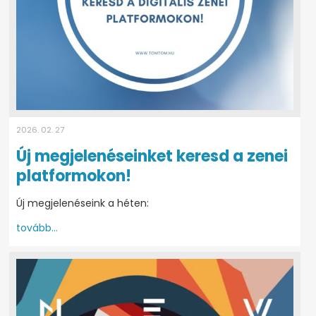
2026. 02. 27
Új megjelenéseinket keresd a zenei
platformokon!
Új megjelenéseink a héten:
tovább...