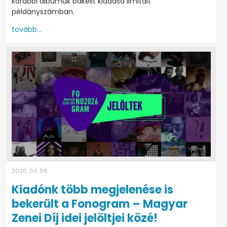
korábbi albumuk bakelit kiadása limitált
példányszámban.
tovább...
2026. 03. 06
Kiadónk több megjelenése is
bekerült a Fonogram – Magyar
Zenei Díj idei jelöltjei közé!