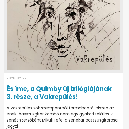
2026. 02. 27
És íme, a Quimby új trilógiájának
3. része, a Vakrepülés!
A Vakrepülés sok szempontból formabontó, hiszen az
ének-basszusgitár kombó nem egy gyakori felállás. A
zenét szerzőként Mikuli Fefe, a zenekar basszusgitárosa
jegyzi.