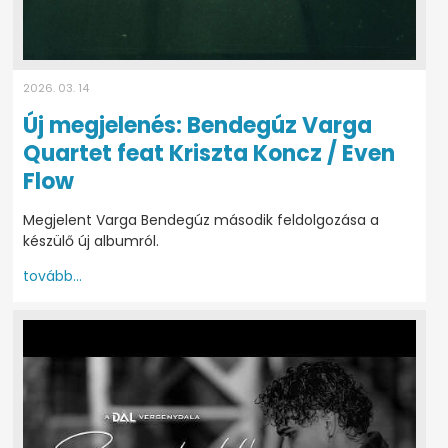
2026. 03. 14
Új megjelenés: Bendegúz Varga
Quartet feat Kriszta Koncz / Even
Flow
Megjelent Varga Bendegúz második feldolgozása a
készülő új albumról.
tovább...