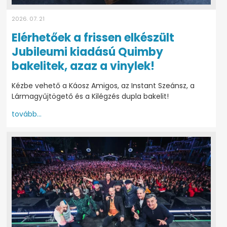
2026. 07. 21
Elérhetőek a frissen elkészült
Jubileumi kiadású Quimby
bakelitek, azaz a vinylek!
Kézbe vehető a Káosz Amigos, az Instant Szeánsz, a
Lármagyűjtögető és a Kilégzés dupla bakelit!
tovább...