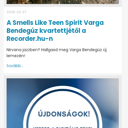
2026. 02. 27
A Smells Like Teen Spirit Varga
Bendegúz kvartettjétől a
Recorder.hu-n
Nirvana jazzben? Hallgasd meg Varga Bendegúz új
lemezén!
tovább...