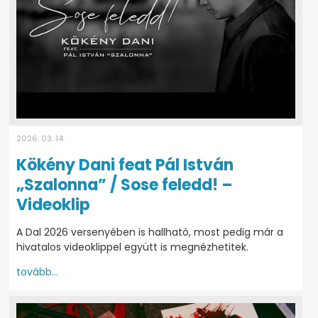
2026. 03. 14
Kökény Dani feat Pál István
„Szalonna” / Sose feledd! –
Videoklip
A Dal 2026 versenyében is hallható, most pedig már a
hivatalos videoklippel együtt is megnézhetitek.
tovább...