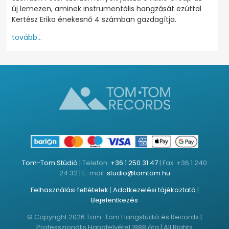
új lemezen, aminek instrumentális hangzását ezúttal
Kertész Erika énekesnő 4 számban gazdagítja.
tovább...
Tom-Tom Stúdió
| Telefon:
+36 1 250 31 47
| Fax: +36 1 240
24 32 | E-mail:
studio@tomtom.hu
Felhasználási feltételek
|
Adatkezelési tájékoztató
|
Bejelentkezés
© Copyright 2026 Tom-Tom Hangstúdió és Records |
Professzionális Hangfelvétel 1988 óta | All Rights