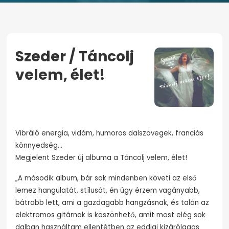
Szeder / Táncolj
velem, élet!
KEZDŐOLDAL
SZEDER / TÁNCOLJ VELEM, ÉLET!
Vibráló energia, vidám, humoros dalszövegek, franciás
könnyedség…
Megjelent Szeder új albuma a Táncolj velem, élet!
„A második album, bár sok mindenben követi az első
lemez hangulatát, stílusát, én úgy érzem vagányabb,
bátrabb lett, ami a gazdagabb hangzásnak, és talán az
elektromos gitárnak is köszönhető, amit most elég sok
dalban használtam ellentétben az eddigi kizárólagos