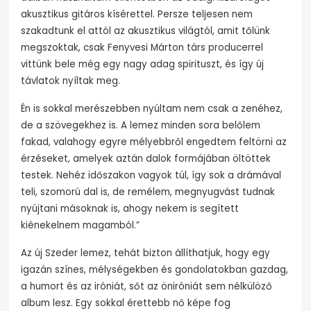
akusztikus gitáros kísérettel. Persze teljesen nem
szakadtunk el attól az akusztikus világtól, amit tőlünk
megszoktak, csak Fenyvesi Márton társ producerrel
vittünk bele még egy nagy adag spirituszt, és így új
távlatok nyíltak meg.
Én is sokkal merészebben nyúltam nem csak a zenéhez,
de a szövegekhez is. A lemez minden sora belőlem
fakad, valahogy egyre mélyebbről engedtem feltörni az
érzéseket, amelyek aztán dalok formájában öltöttek
testek. Nehéz időszakon vagyok túl, így sok a drámával
teli, szomorú dal is, de remélem, megnyugvást tudnak
nyújtani másoknak is, ahogy nekem is segített
kiénekelnem magamból.”
Az új Szeder lemez, tehát bizton állíthatjuk, hogy egy
igazán színes, mélységekben és gondolatokban gazdag,
a humort és az iróniát, sőt az öniróniát sem nélkülöző
album lesz. Egy sokkal érettebb nő képe fog