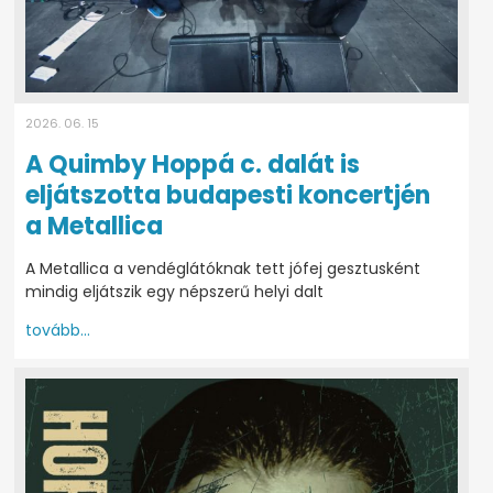
2026. 06. 15
A Quimby Hoppá c. dalát is
eljátszotta budapesti koncertjén
a Metallica
A Metallica a vendéglátóknak tett jófej gesztusként
mindig eljátszik egy népszerű helyi dalt
tovább...