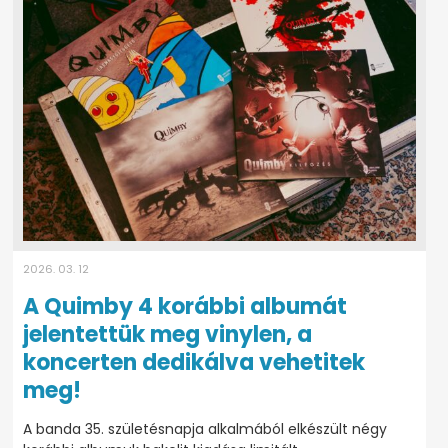
2026. 03. 12
A Quimby 4 korábbi albumát
jelentettük meg vinylen, a
koncerten dedikálva vehetitek
meg!
A banda 35. születésnapja alkalmából elkészült négy