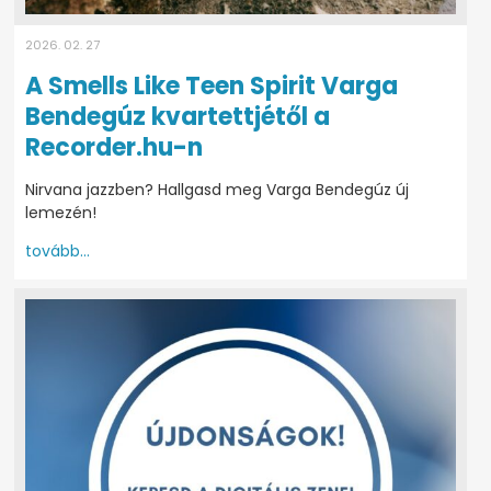
2026. 02. 27
A Smells Like Teen Spirit Varga
Bendegúz kvartettjétől a
Recorder.hu-n
Nirvana jazzben? Hallgasd meg Varga Bendegúz új
lemezén!
tovább...