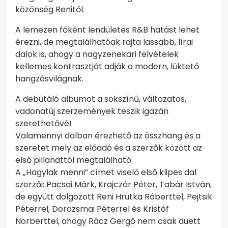
közönség Renitől.
A lemezen főként lendületes R&B hatást lehet
érezni, de megtalálhatóak rajta lassabb, lírai
dalok is, ahogy a nagyzenekari felvételek
kellemes kontrasztját adják a modern, lüktető
hangzásvilágnak.
A debütáló albumot a sokszínű, változatos,
vadonatúj szerzemények teszik igazán
szerethetővé!
Valamennyi dalban érezhető az összhang és a
szeretet mely az előadó és a szerzők között az
első pillanattól megtalálható.
A „Hagylak menni” címet viselő első klipes dal
szerzői: Pacsai Márk, Krajczár Péter, Tabár István,
de együtt dolgozott Reni Hrutka Róberttel, Pejtsik
Péterrel, Dorozsmai Péterrel és Kristóf
Norberttel, ahogy Rácz Gergő nem csak duett