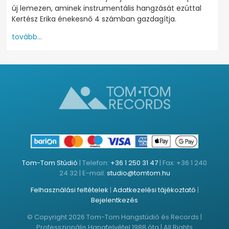
új lemezen, aminek instrumentális hangzását ezúttal
Kertész Erika énekesnő 4 számban gazdagítja.
tovább...
Tom-Tom Stúdió
| Telefon:
+36 1 250 31 47
| Fax: +36 1 240
24 32 | E-mail:
studio@tomtom.hu
Felhasználási feltételek
|
Adatkezelési tájékoztató
|
Bejelentkezés
© Copyright 2026 Tom-Tom Hangstúdió és Records |
Professzionális Hangfelvétel 1988 óta | All Rights