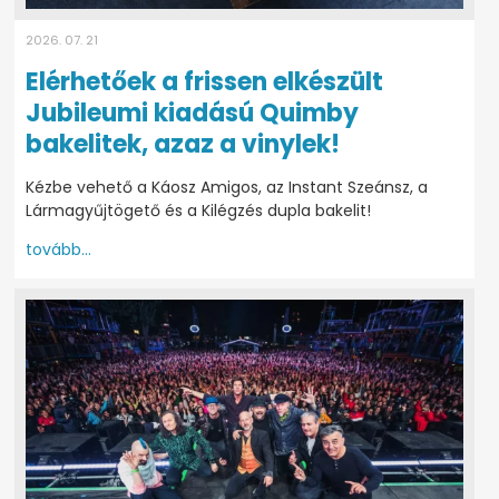
2026. 07. 21
Elérhetőek a frissen elkészült
Jubileumi kiadású Quimby
bakelitek, azaz a vinylek!
Kézbe vehető a Káosz Amigos, az Instant Szeánsz, a
Lármagyűjtögető és a Kilégzés dupla bakelit!
tovább...