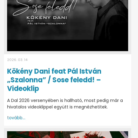
2026. 03. 14
Kökény Dani feat Pál István
„Szalonna” / Sose feledd! –
Videoklip
A Dal 2026 versenyében is hallható, most pedig már a
hivatalos videoklippel együtt is megnézhetitek.
tovább...