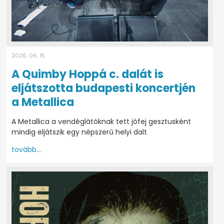
2026. 06. 15
A Quimby Hoppá c. dalát is
eljátszotta budapesti koncertjén
a Metallica
A Metallica a vendéglátóknak tett jófej gesztusként
mindig eljátszik egy népszerű helyi dalt
tovább...