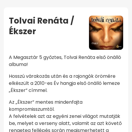
Tolvai Renáta /
Ékszer
KEZDŐOLDAL
TOLVAI RENÁTA / ÉKSZER
A Megasztár 5 győztes, Tolvai Renáta első önálló
albuma!
Hosszú várakozás után és a rajongók örömére
elkészült a 2010-es Év hangja első önálló lemeze
„Ékszer” címmel.
Az „Ékszer” mentes mindenfajta
kompromisszumtól.
A felvételek azt az egyéni zenei világot mutatják
be, melyet a verseny alatt, valamit az azt követő
rengeteg fellépés során megismerhetett a