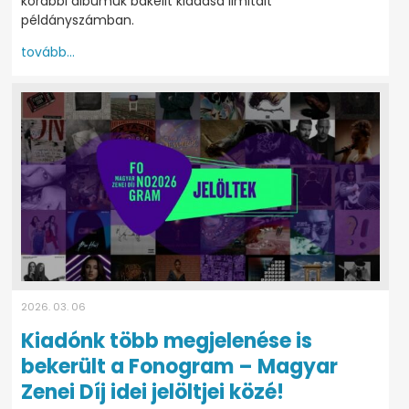
korábbi albumuk bakelit kiadása limitált
példányszámban.
tovább...
2026. 03. 06
Kiadónk több megjelenése is
bekerült a Fonogram – Magyar
Zenei Díj idei jelöltjei közé!