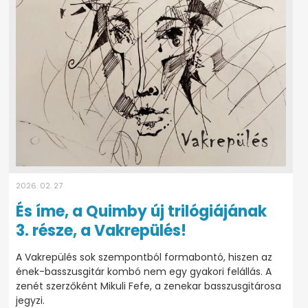
2026. 02. 27
És íme, a Quimby új trilógiájának
3. része, a Vakrepülés!
A Vakrepülés sok szempontból formabontó, hiszen az
ének-basszusgitár kombó nem egy gyakori felállás. A
zenét szerzőként Mikuli Fefe, a zenekar basszusgitárosa
jegyzi.