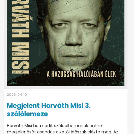
2026. 04. 10
Megjelent Horváth Misi 3.
szólólemeze
Horváth Misi harmadik szólóalbumának online
megjelenését csendes alkotói időszak előzte meg. Az