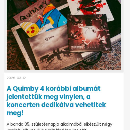
2026. 03. 12
A Quimby 4 korábbi albumát
jelentettük meg vinylen, a
koncerten dedikálva vehetitek
meg!
A banda 35. születésnapja alkalmából elkészült négy