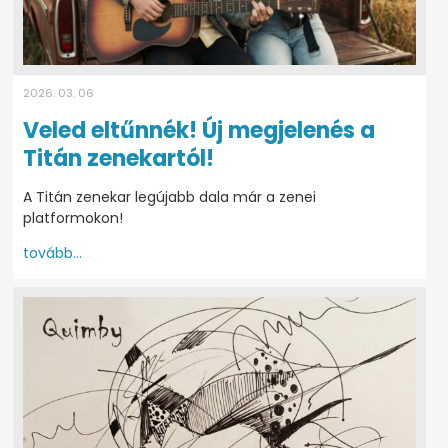
2026. 03. 06
Veled eltűnnék! Új megjelenés a
Titán zenekartól!
A Titán zenekar legújabb dala már a zenei
platformokon!
tovább...