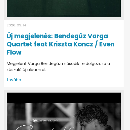
2026. 03. 14
Új megjelenés: Bendegúz Varga
Quartet feat Kriszta Koncz / Even
Flow
Megjelent Varga Bendegúz második feldolgozása a
készülő új albumról.
tovább...