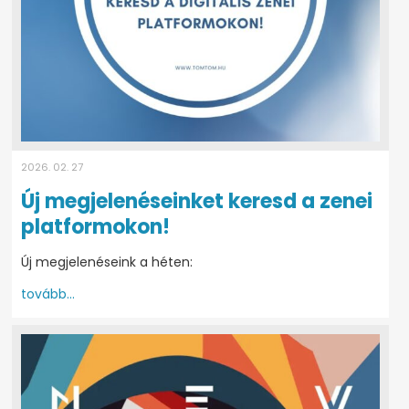
2026. 02. 27
Új megjelenéseinket keresd a zenei
platformokon!
Új megjelenéseink a héten:
tovább...