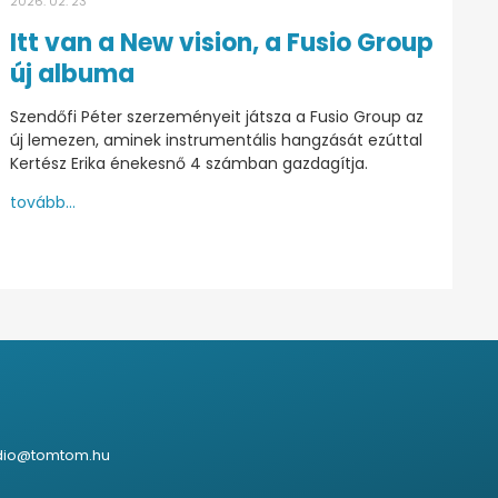
2026. 02. 23
Itt van a New vision, a Fusio Group
új albuma
Szendőfi Péter szerzeményeit játsza a Fusio Group az
új lemezen, aminek instrumentális hangzását ezúttal
Kertész Erika énekesnő 4 számban gazdagítja.
tovább...
dio@tomtom.hu