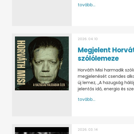
tovább...
2026. 04. 10
Megjelent Horvát
szólólemeze
Horváth Misi harmadik szó
megjelenését csendes alko
új lemez, „A hazugság háló
jelentős idő, energia és sz
tovább...
2026. 03. 14