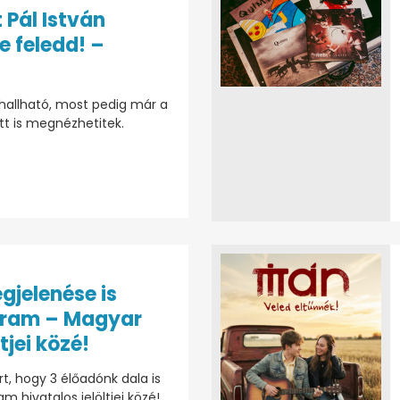
 Pál István
e feledd! –
 hallható, most pedig már a
ütt is megnézhetitek.
gjelenése is
gram – Magyar
ltjei közé!
, hogy 3 élőadónk dala is
 hivatalos jelöltjei közé!