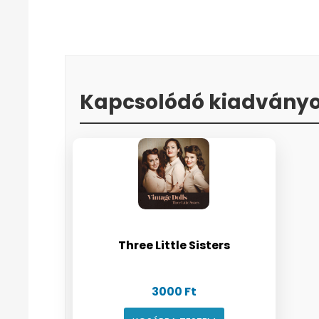
Kapcsolódó kiadvány
Three Little Sisters
3000
Ft