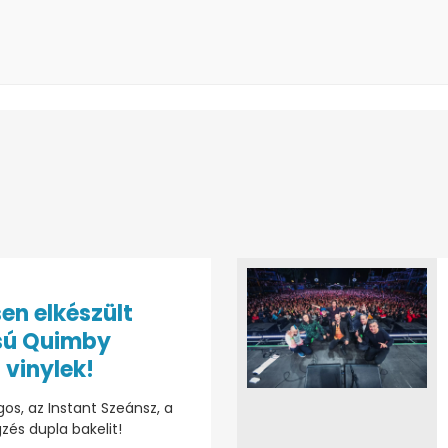
sen elkészült
sú Quimby
 vinylek!
os, az Instant Szeánsz, a
zés dupla bakelit!