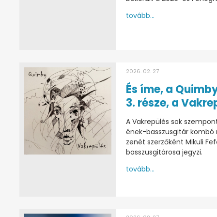
tovább...
2026. 02. 27
És íme, a Quimby
3. része, a Vakre
A Vakrepülés sok szempont
ének-basszusgitár kombó n
zenét szerzőként Mikuli Fef
basszusgitárosa jegyzi.
tovább...