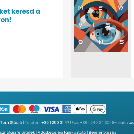
ket keresd a
kon!
:
Tom Stúdió
| Telefon:
+36 1 250 31 47
| Fax: +36 1 240 24 32 | E-mail:
stu
sználási feltételek
|
Adatkezelési tájékoztató
|
Bejelentkezés