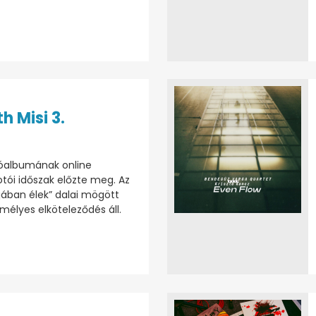
h Misi 3.
lóalbumának online
tói időszak előzte meg. Az
jában élek” dalai mögött
emélyes elköteleződés áll.