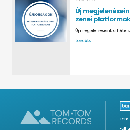
2026. 02. 27
Új megjelenésein
zenei platformo
Új megjelenéseink a héten
tovább...
Tom-
Felha