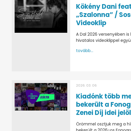
Kökény Dani feat
„Szalonna” / Sos
Videoklip
A Dal 2026 versenyében is
hivatalos videoklippel egy
tovább...
2026. 03. 06
Kiadónk több me
bekerült a Fono
Zenei Díj idei jelö
Örömmel osztjuk meg a hírt
bekerült a 2026-os Fonogram