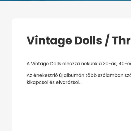
Vintage Dolls / Thr
KEZDŐOLDAL
VINTAGE DOLLS / THREE
A Vintage Dolls elhozza nekünk a 30-as, 40-es
Az énekestrió új albumán több szólamban szólal
kikapcsol és elvarázsol.