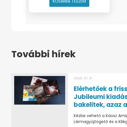
KOSÁRBA TESZEM
További hírek
2026. 07. 21
Elérhetőek a fris
Jubileumi kiadá
bakelitek, azaz a
Kézbe vehető a Káosz Amig
Lármagyűjtögető és a Kilég