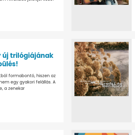
 új trilógiájának
pülés!
ból formabontó, hiszen az
em egy gyakori felállás. A
e, a zenekar