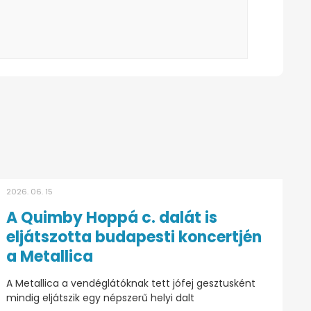
2026. 06. 15
A Quimby Hoppá c. dalát is
eljátszotta budapesti koncertjén
a Metallica
A Metallica a vendéglátóknak tett jófej gesztusként
mindig eljátszik egy népszerű helyi dalt