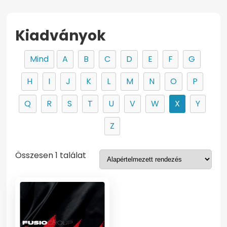
Kiadványok
Mind
A
B
C
D
E
F
G
H
I
J
K
L
M
N
O
P
Q
R
S
T
U
V
W
X
Y
Z
Összesen 1 találat