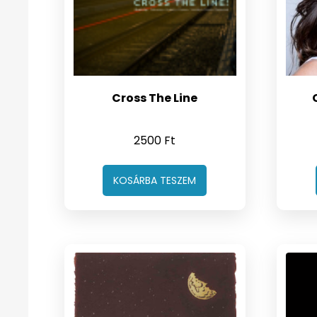
Cross The Line
2500
Ft
KOSÁRBA TESZEM