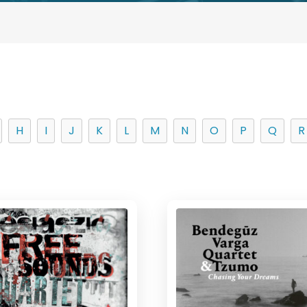
H
I
J
K
L
M
N
O
P
Q
R