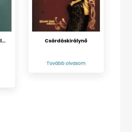
l…
Csárdáskirálynő
Tovább olvasom