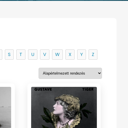
S
T
U
V
W
X
Y
Z