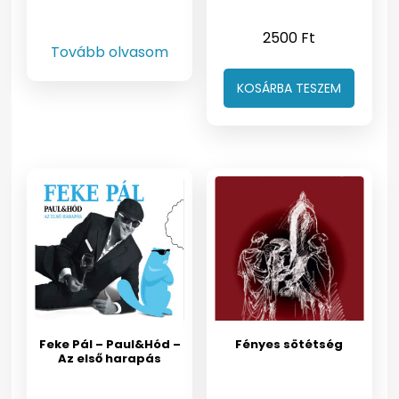
2500
Ft
Tovább olvasom
KOSÁRBA TESZEM
Feke Pál – Paul&Hód –
Fényes sötétség
Az első harapás