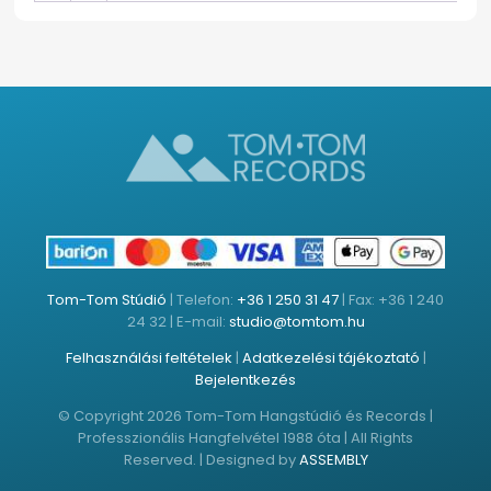
Tom-Tom Stúdió
| Telefon:
+36 1 250 31 47
| Fax: +36 1 240
24 32 | E-mail:
studio@tomtom.hu
Felhasználási feltételek
|
Adatkezelési tájékoztató
|
Bejelentkezés
© Copyright 2026 Tom-Tom Hangstúdió és Records |
Professzionális Hangfelvétel 1988 óta | All Rights
Reserved. | Designed by
ASSEMBLY