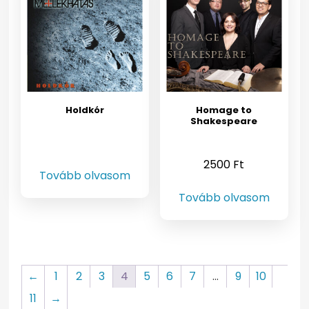
Holdkór
Homage to
Shakespeare
2500
Ft
Tovább olvasom
Tovább olvasom
←
1
2
3
4
5
6
7
…
9
10
11
→