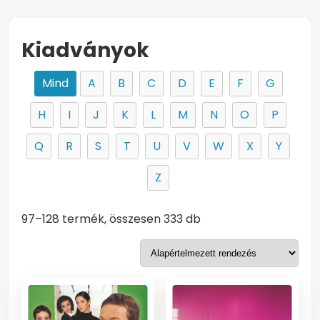
Kiadványok
Mind
A
B
C
D
E
F
G
H
I
J
K
L
M
N
O
P
Q
R
S
T
U
V
W
X
Y
Z
97–128 termék, összesen 333 db