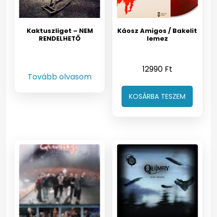
Kaktuszliget – NEM
Káosz Amigos / Bakelit
RENDELHETŐ
lemez
12990
Ft
Tovább olvasom
KOSÁRBA TESZEM