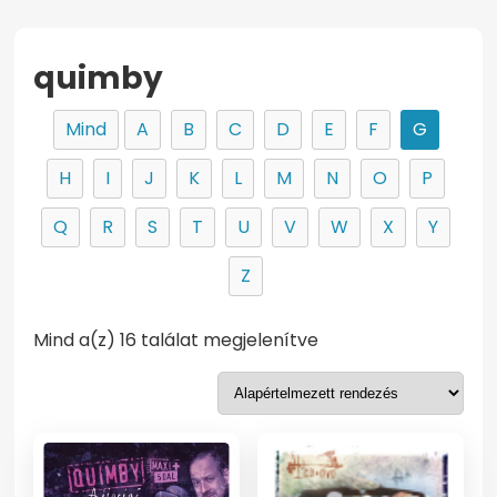
quimby
Mind
A
B
C
D
E
F
G
H
I
J
K
L
M
N
O
P
Q
R
S
T
U
V
W
X
Y
Z
Mind a(z) 16 találat megjelenítve