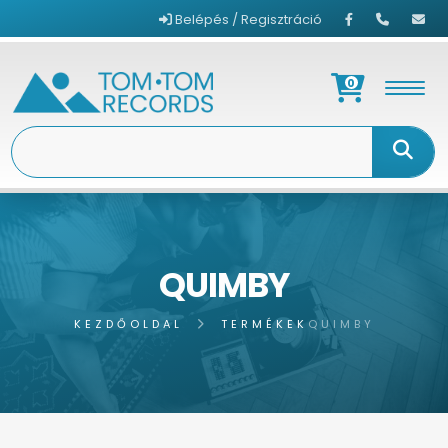
Belépés / Regisztráció
0
QUIMBY
KEZDŐOLDAL
TERMÉKEK
QUIMBY