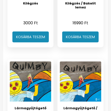
Kilégzés
Kilégzés / Bakelit
lemez
3000
Ft
16990
Ft
KOSÁRBA TESZEM
KOSÁRBA TESZEM
Lármagyűjtögető
Lármagyűjtögető /