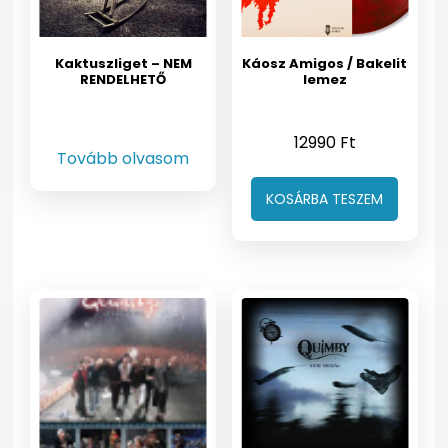
Kaktuszliget – NEM
Káosz Amigos / Bakelit
RENDELHETŐ
lemez
12990
Ft
Tovább olvasom
KOSÁRBA TESZEM