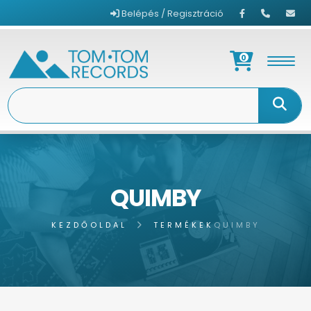
Belépés / Regisztráció
0
QUIMBY
KEZDŐOLDAL
TERMÉKEK
QUIMBY