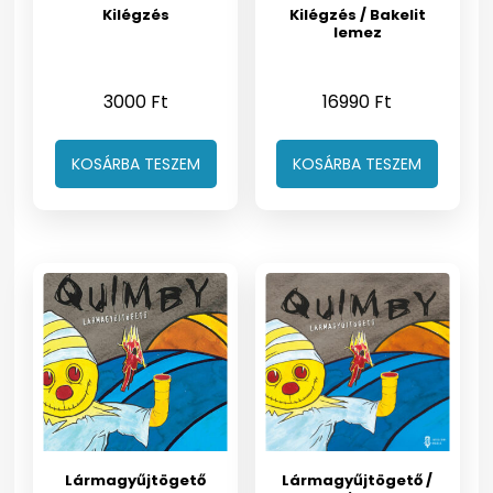
Kilégzés
Kilégzés / Bakelit
lemez
3000
Ft
16990
Ft
KOSÁRBA TESZEM
KOSÁRBA TESZEM
Lármagyűjtögető
Lármagyűjtögető /