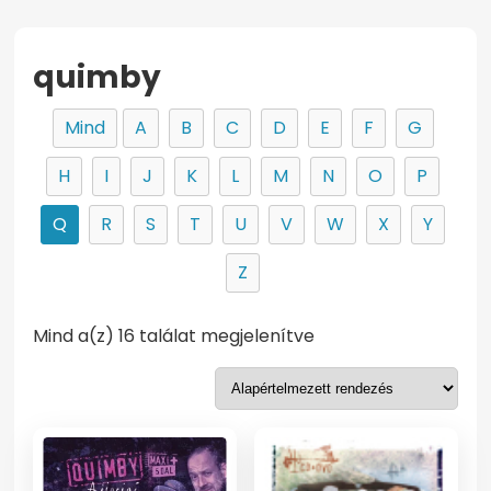
quimby
Mind
A
B
C
D
E
F
G
H
I
J
K
L
M
N
O
P
Q
R
S
T
U
V
W
X
Y
Z
Mind a(z) 16 találat megjelenítve