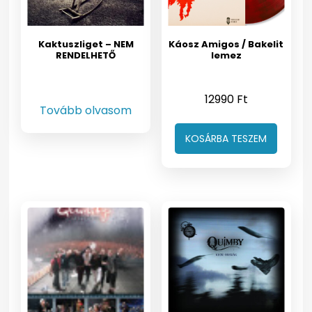
Kaktuszliget – NEM
Káosz Amigos / Bakelit
RENDELHETŐ
lemez
12990
Ft
Tovább olvasom
KOSÁRBA TESZEM