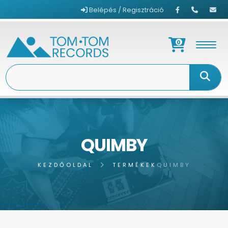
Belépés / Regisztráció
0
QUIMBY
KEZDŐOLDAL
TERMÉKEK
QUIMBY