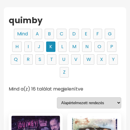
quimby
Mind
A
B
C
D
E
F
G
H
I
J
K
L
M
N
O
P
Q
R
S
T
U
V
W
X
Y
Z
Mind a(z) 16 találat megjelenítve