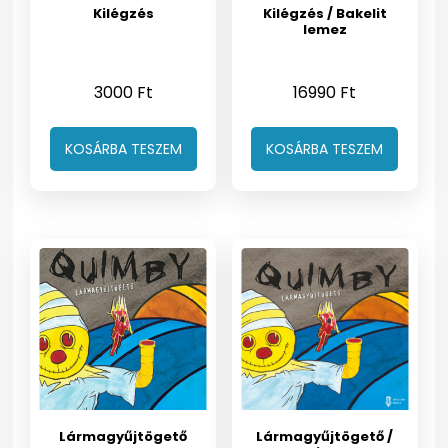
Kilégzés
Kilégzés / Bakelit
lemez
3000
Ft
16990
Ft
KOSÁRBA TESZEM
KOSÁRBA TESZEM
Lármagyűjtögető
Lármagyűjtögető /