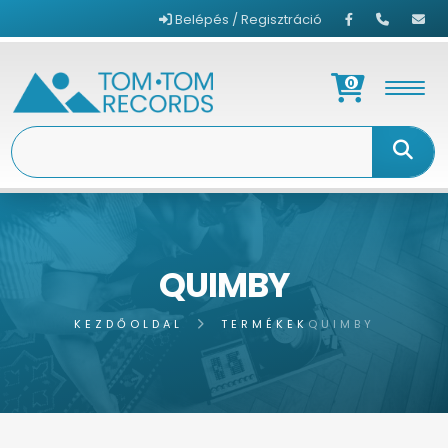
Belépés / Regisztráció
0
QUIMBY
KEZDŐOLDAL
TERMÉKEK
QUIMBY