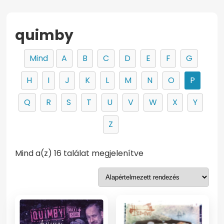
quimby
Mind
A
B
C
D
E
F
G
H
I
J
K
L
M
N
O
P
Q
R
S
T
U
V
W
X
Y
Z
Mind a(z) 16 találat megjelenítve