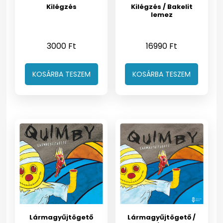
Kilégzés
Kilégzés / Bakelit
lemez
3000
Ft
16990
Ft
KOSÁRBA TESZEM
KOSÁRBA TESZEM
Lármagyűjtögető
Lármagyűjtögető /