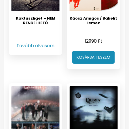
Kaktuszliget – NEM
Káosz Amigos / Bakelit
RENDELHETŐ
lemez
12990
Ft
Tovább olvasom
KOSÁRBA TESZEM