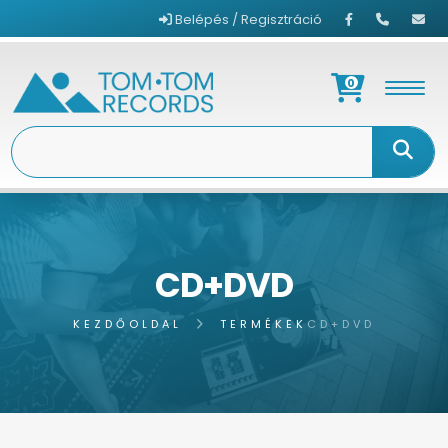
Belépés / Regisztráció
0
CD+DVD
KEZDŐOLDAL
TERMÉKEK
CD+DVD