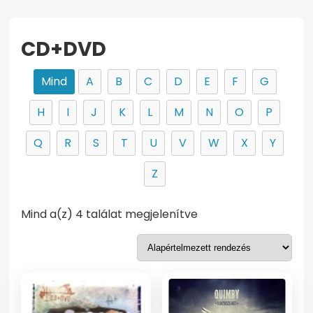
CD+DVD
Mind
A
B
C
D
E
F
G
H
I
J
K
L
M
N
O
P
Q
R
S
T
U
V
W
X
Y
Z
Mind a(z) 4 találat megjelenítve