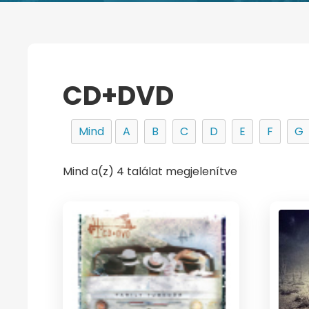
CD+DVD
Mind
A
B
C
D
E
F
G
Mind a(z) 4 találat megjelenítve