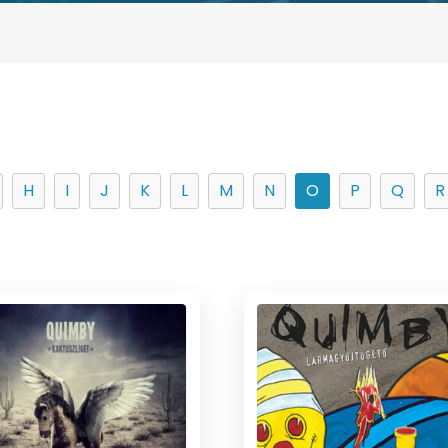
H
I
J
K
L
M
N
O
P
Q
R