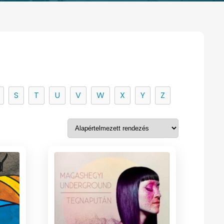
S
T
U
V
W
X
Y
Z