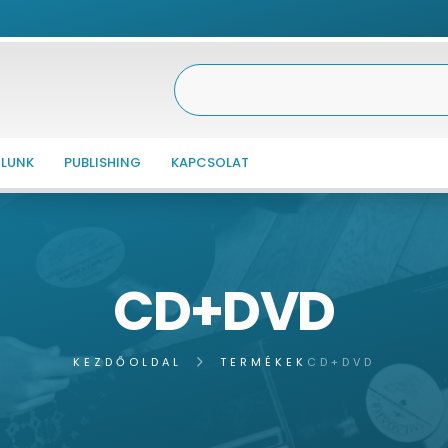
LUNK
PUBLISHING
KAPCSOLAT
CD+DVD
KEZDŐOLDAL
TERMÉKEK
CD+DVD