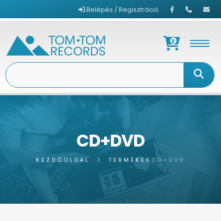
Belépés / Regisztráció
0
CD+DVD
KEZDŐOLDAL
TERMÉKEK
CD+DVD