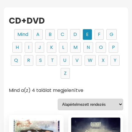
CD+DVD
Mind
A
B
C
D
E
F
G
H
I
J
K
L
M
N
O
P
Q
R
S
T
U
V
W
X
Y
Z
Mind a(z) 4 találat megjelenítve