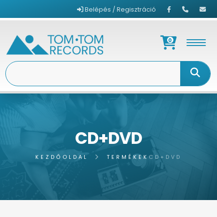
Belépés / Regisztráció
0
CD+DVD
KEZDŐOLDAL
TERMÉKEK
CD+DVD