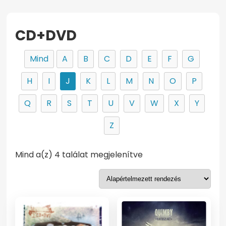
CD+DVD
Mind
A
B
C
D
E
F
G
H
I
J
K
L
M
N
O
P
Q
R
S
T
U
V
W
X
Y
Z
Mind a(z) 4 találat megjelenítve