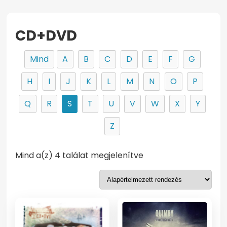
CD+DVD
Mind
A
B
C
D
E
F
G
H
I
J
K
L
M
N
O
P
Q
R
S
T
U
V
W
X
Y
Z
Mind a(z) 4 találat megjelenítve