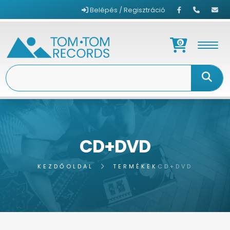
Belépés / Regisztráció
0
CD+DVD
KEZDŐOLDAL
TERMÉKEK
CD+DVD