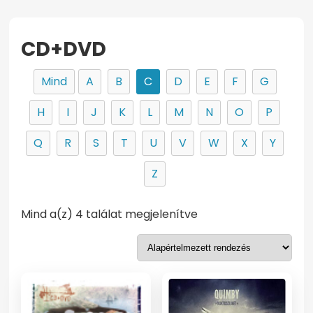
CD+DVD
Mind
A
B
C
D
E
F
G
H
I
J
K
L
M
N
O
P
Q
R
S
T
U
V
W
X
Y
Z
Mind a(z) 4 találat megjelenítve