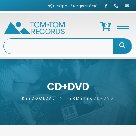
Belépés / Regisztráció
0
CD+DVD
KEZDŐOLDAL
TERMÉKEK
CD+DVD