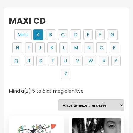
MAXI CD
Mind
A
B
C
D
E
F
G
H
I
J
K
L
M
N
O
P
Q
R
S
T
U
V
W
X
Y
Z
Mind a(z) 5 találat megjelenítve