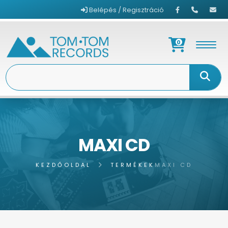
Belépés / Regisztráció
0
MAXI CD
KEZDŐOLDAL
TERMÉKEK
MAXI CD