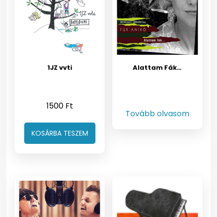
1JZ vvti
Alattam Fák…
1500
Ft
Tovább olvasom
KOSÁRBA TESZEM