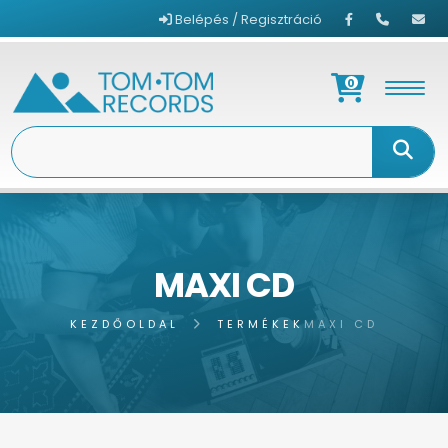
Belépés / Regisztráció
0
MAXI CD
KEZDŐOLDAL
TERMÉKEK
MAXI CD