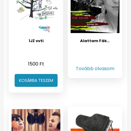
1JZ vvti
Alattam Fák…
1500
Ft
Tovább olvasom
KOSÁRBA TESZEM