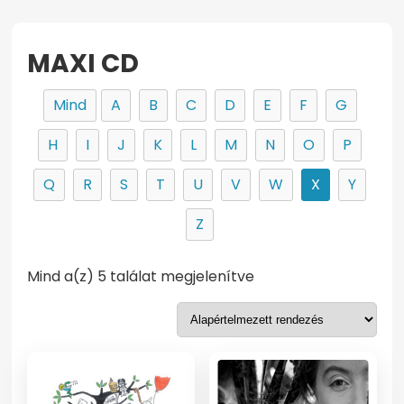
MAXI CD
Mind
A
B
C
D
E
F
G
H
I
J
K
L
M
N
O
P
Q
R
S
T
U
V
W
X
Y
Z
Mind a(z) 5 találat megjelenítve