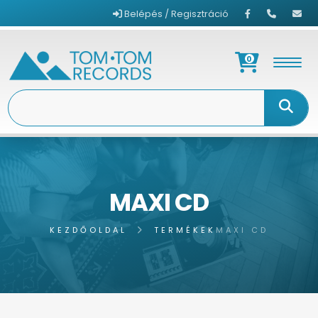
Belépés / Regisztráció
0
MAXI CD
KEZDŐOLDAL
TERMÉKEK
MAXI CD