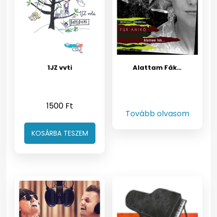
1JZ vvti
Alattam Fák…
1500
Ft
Tovább olvasom
KOSÁRBA TESZEM