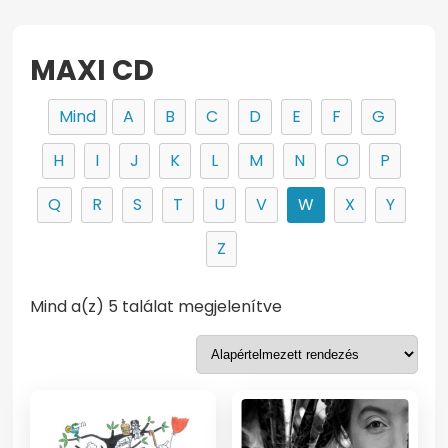
MAXI CD
Mind
A
B
C
D
E
F
G
H
I
J
K
L
M
N
O
P
Q
R
S
T
U
V
W
X
Y
Z
Mind a(z) 5 találat megjelenítve