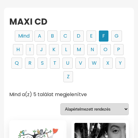
MAXI CD
Mind
A
B
C
D
E
F
G
H
I
J
K
L
M
N
O
P
Q
R
S
T
U
V
W
X
Y
Z
Mind a(z) 5 találat megjelenítve