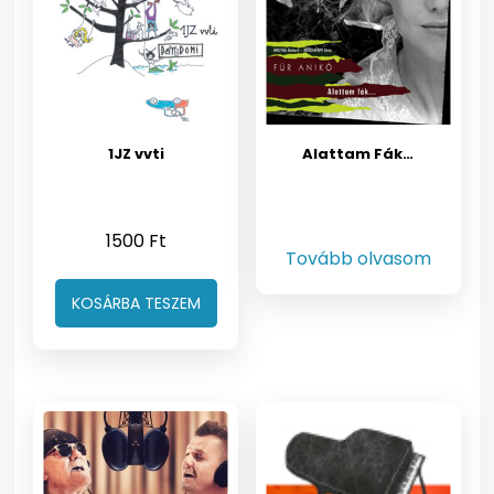
1JZ vvti
Alattam Fák…
1500
Ft
Tovább olvasom
KOSÁRBA TESZEM