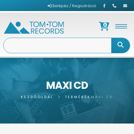
Belépés / Regisztráció
0
MAXI CD
KEZDŐOLDAL
TERMÉKEK
MAXI CD