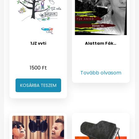
1JZ vvti
Alattam Fák…
1500
Ft
Tovább olvasom
KOSÁRBA TESZEM