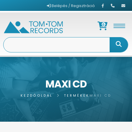
Belépés / Regisztráció
0
MAXI CD
KEZDŐOLDAL
TERMÉKEK
MAXI CD