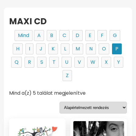
MAXI CD
Mind
A
B
C
D
E
F
G
H
I
J
K
L
M
N
O
P
Q
R
S
T
U
V
W
X
Y
Z
Mind a(z) 5 találat megjelenítve