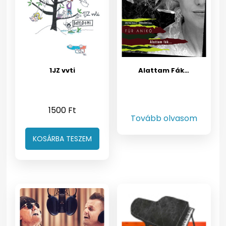
1JZ vvti
Alattam Fák…
1500
Ft
Tovább olvasom
KOSÁRBA TESZEM