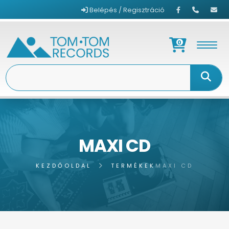
Belépés / Regisztráció
0
MAXI CD
KEZDŐOLDAL
TERMÉKEK
MAXI CD