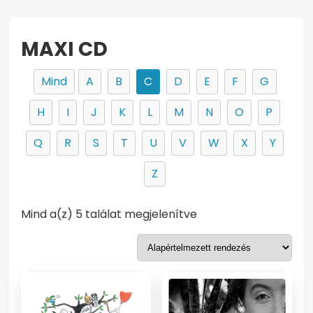
MAXI CD
Mind
A
B
C
D
E
F
G
H
I
J
K
L
M
N
O
P
Q
R
S
T
U
V
W
X
Y
Z
Mind a(z) 5 találat megjelenítve