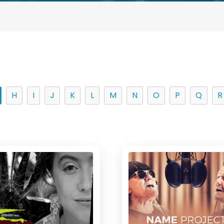
H
I
J
K
L
M
N
O
P
Q
R