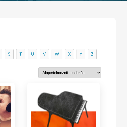
S
T
U
V
W
X
Y
Z