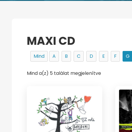
MAXI CD
Mind
A
B
C
D
E
F
G
Mind a(z) 5 találat megjelenítve