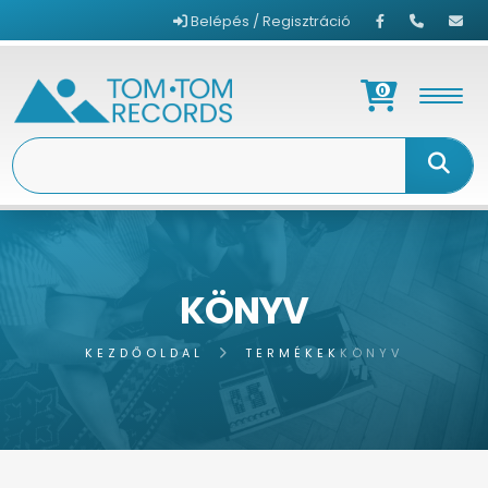
Belépés / Regisztráció
0
KÖNYV
KEZDŐOLDAL
TERMÉKEK
KÖNYV