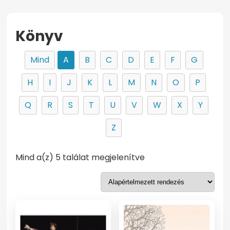
Könyv
Mind
A
B
C
D
E
F
G
H
I
J
K
L
M
N
O
P
Q
R
S
T
U
V
W
X
Y
Z
Mind a(z) 5 találat megjelenítve