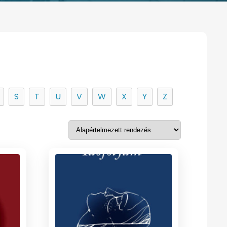
S
T
U
V
W
X
Y
Z