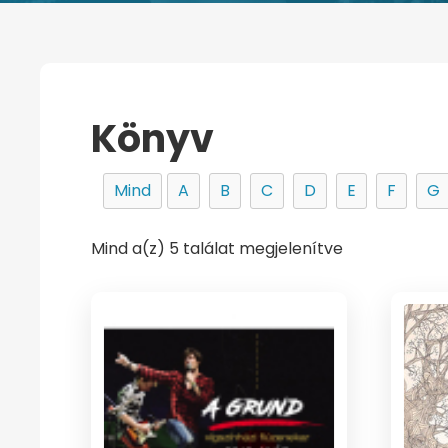
Könyv
Mind
A
B
C
D
E
F
G
Mind a(z) 5 találat megjelenítve