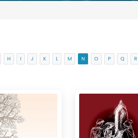
H
I
J
K
L
M
N
O
P
Q
R