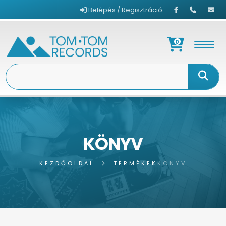
Belépés / Regisztráció
0
KÖNYV
KEZDŐOLDAL
TERMÉKEK
KÖNYV