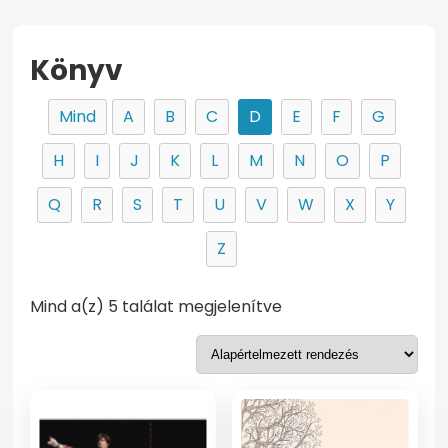
Könyv
Mind
A
B
C
D
E
F
G
H
I
J
K
L
M
N
O
P
Q
R
S
T
U
V
W
X
Y
Z
Mind a(z) 5 találat megjelenítve