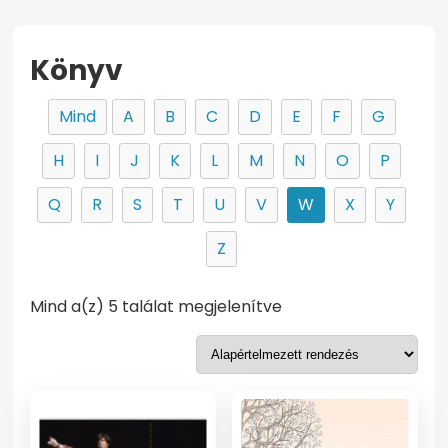
Könyv
Mind
A
B
C
D
E
F
G
H
I
J
K
L
M
N
O
P
Q
R
S
T
U
V
W
X
Y
Z
Mind a(z) 5 találat megjelenítve