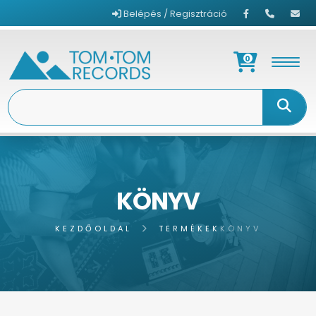
Belépés / Regisztráció
0
KÖNYV
KEZDŐOLDAL
TERMÉKEK
KÖNYV