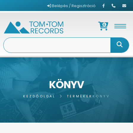
Belépés / Regisztráció
0
KÖNYV
KEZDŐOLDAL
TERMÉKEK
KÖNYV