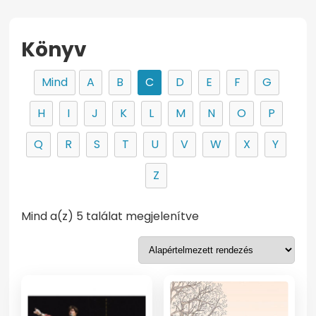
Könyv
Mind
A
B
C
D
E
F
G
H
I
J
K
L
M
N
O
P
Q
R
S
T
U
V
W
X
Y
Z
Mind a(z) 5 találat megjelenítve