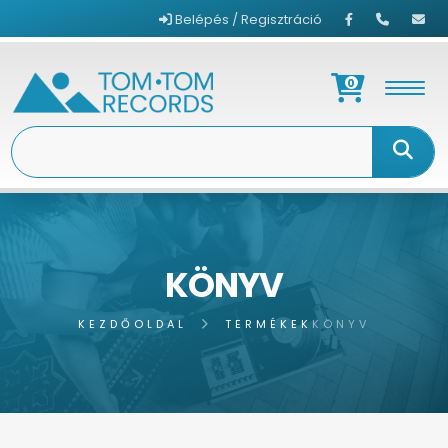
Belépés / Regisztráció
0
KÖNYV
KEZDŐOLDAL
TERMÉKEK
KÖNYV