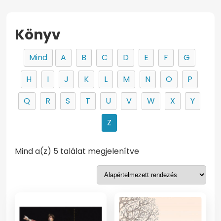
Könyv
Mind
A
B
C
D
E
F
G
H
I
J
K
L
M
N
O
P
Q
R
S
T
U
V
W
X
Y
Z
Mind a(z) 5 találat megjelenítve