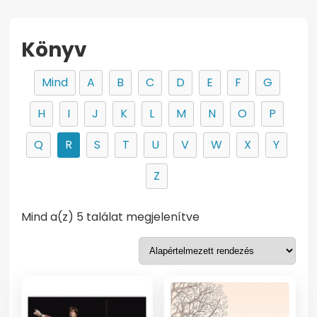
Könyv
Mind
A
B
C
D
E
F
G
H
I
J
K
L
M
N
O
P
Q
R
S
T
U
V
W
X
Y
Z
Mind a(z) 5 találat megjelenítve