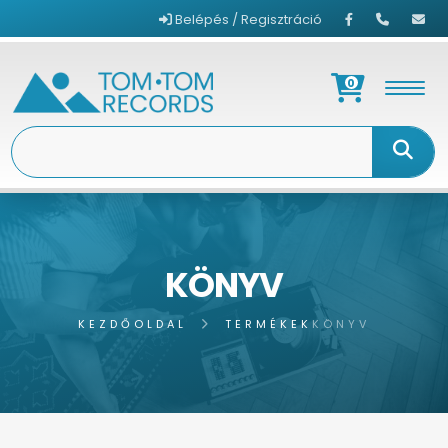
Belépés / Regisztráció
0
KÖNYV
KEZDŐOLDAL
TERMÉKEK
KÖNYV