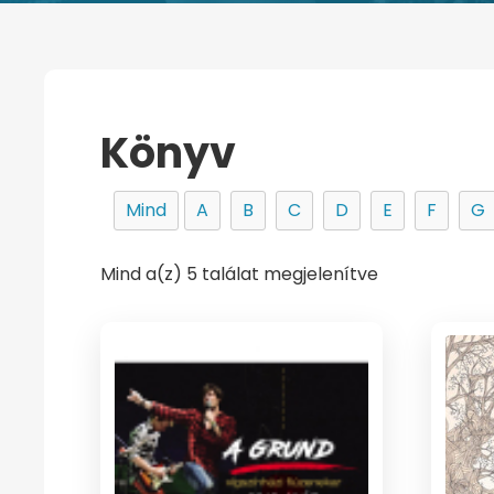
Könyv
Mind
A
B
C
D
E
F
G
Mind a(z) 5 találat megjelenítve