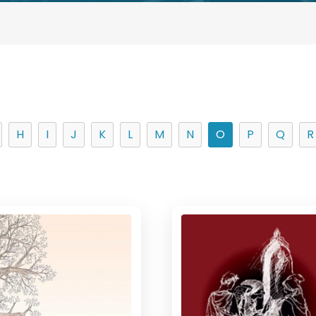
H
I
J
K
L
M
N
O
P
Q
R