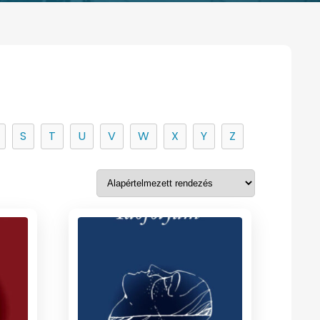
S
T
U
V
W
X
Y
Z