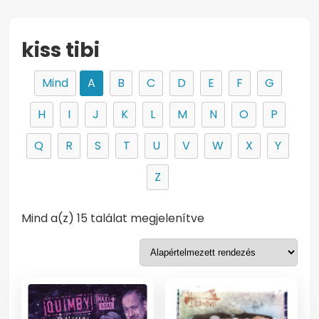
kiss tibi
Mind
A
B
C
D
E
F
G
H
I
J
K
L
M
N
O
P
Q
R
S
T
U
V
W
X
Y
Z
Mind a(z) 15 találat megjelenítve