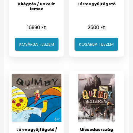
Kilégzés / Bakelit
Lármagyűjtögető
lemez
16990
Ft
2500
Ft
KOSÁRBA TESZEM
KOSÁRBA TESZEM
Lármagyűjtögető /
Micsodaország