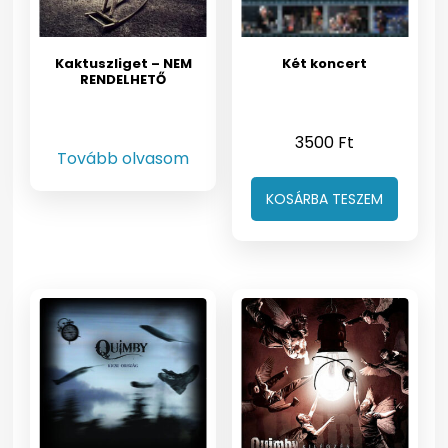
Kaktuszliget – NEM
Két koncert
RENDELHETŐ
3500
Ft
Tovább olvasom
KOSÁRBA TESZEM