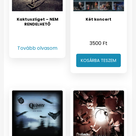
Kaktuszliget – NEM
Két koncert
RENDELHETŐ
3500
Ft
Tovább olvasom
KOSÁRBA TESZEM