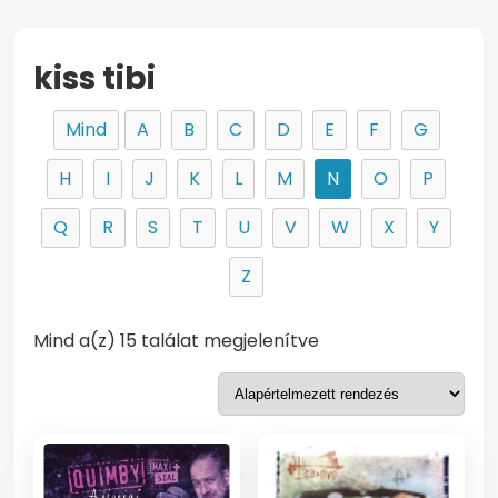
kiss tibi
Mind
A
B
C
D
E
F
G
H
I
J
K
L
M
N
O
P
Q
R
S
T
U
V
W
X
Y
Z
Mind a(z) 15 találat megjelenítve