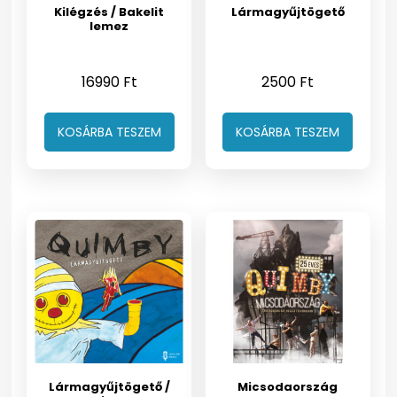
Kilégzés / Bakelit
Lármagyűjtögető
lemez
16990
Ft
2500
Ft
KOSÁRBA TESZEM
KOSÁRBA TESZEM
Lármagyűjtögető /
Micsodaország