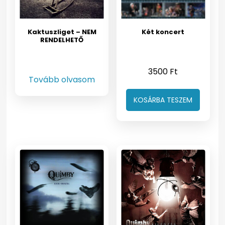
Kaktuszliget – NEM
Két koncert
RENDELHETŐ
3500
Ft
Tovább olvasom
KOSÁRBA TESZEM