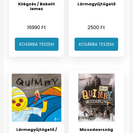
Kilégzés / Bakelit
Lármagyűjtögető
lemez
16990
Ft
2500
Ft
KOSÁRBA TESZEM
KOSÁRBA TESZEM
Lármagyűjtögető /
Micsodaország