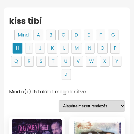
kiss tibi
Mind
A
B
C
D
E
F
G
H
I
J
K
L
M
N
O
P
Q
R
S
T
U
V
W
X
Y
Z
Mind a(z) 15 találat megjelenítve