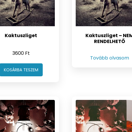
Kaktuszliget
Kaktuszliget – NE
RENDELHETŐ
3600
Ft
Tovább olvasom
KOSÁRBA TESZEM