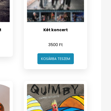
M
Két koncert
3500
Ft
KOSÁRBA TESZEM