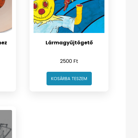
mez
Lármagyűjtögető
2500
Ft
KOSÁRBA TESZEM