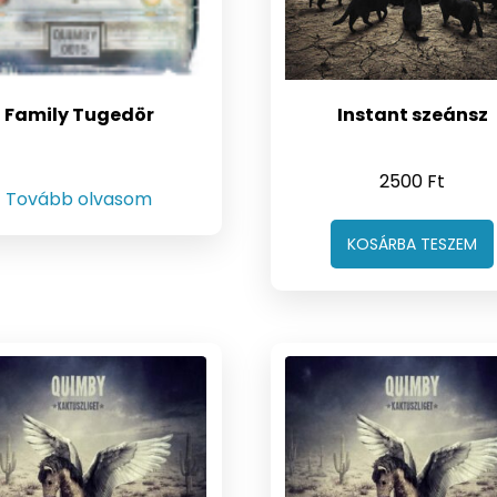
Family Tugedör
Instant szeánsz
2500
Ft
Tovább olvasom
KOSÁRBA TESZEM