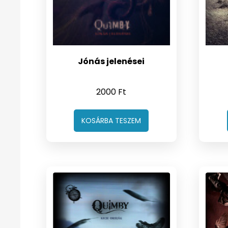
Jónás jelenései
2000
Ft
KOSÁRBA TESZEM