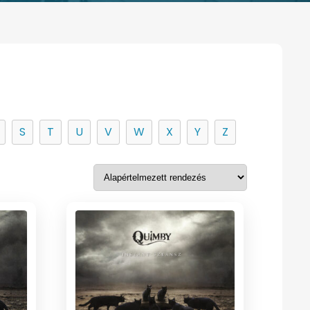
S
T
U
V
W
X
Y
Z