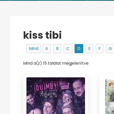
kiss tibi
Mind
A
B
C
D
E
F
G
Mind a(z) 15 találat megjelenítve