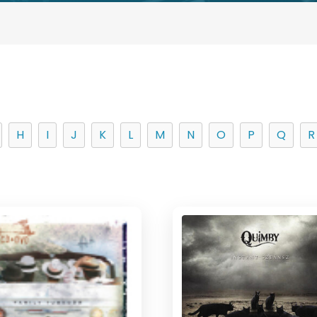
H
I
J
K
L
M
N
O
P
Q
R