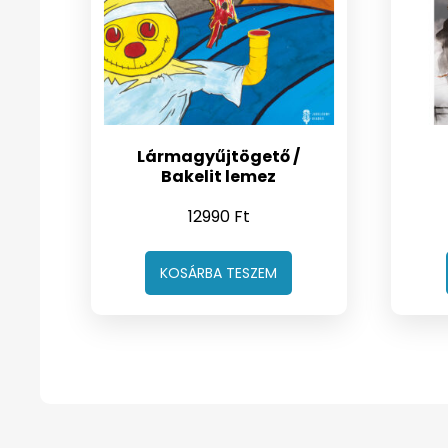
Lármagyűjtögető /
Bakelit lemez
12990
Ft
KOSÁRBA TESZEM