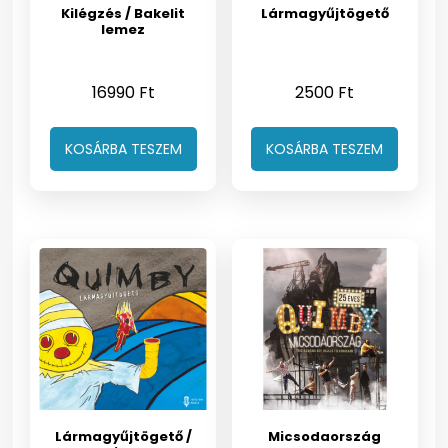
Kilégzés / Bakelit
Lármagyűjtögető
lemez
16990
Ft
2500
Ft
KOSÁRBA TESZEM
KOSÁRBA TESZEM
Lármagyűjtögető /
Micsodaország