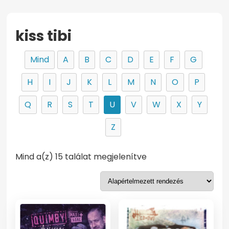
kiss tibi
Mind
A
B
C
D
E
F
G
H
I
J
K
L
M
N
O
P
Q
R
S
T
U
V
W
X
Y
Z
Mind a(z) 15 találat megjelenítve