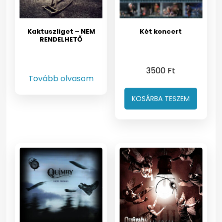
Kaktuszliget – NEM
Két koncert
RENDELHETŐ
3500
Ft
Tovább olvasom
KOSÁRBA TESZEM