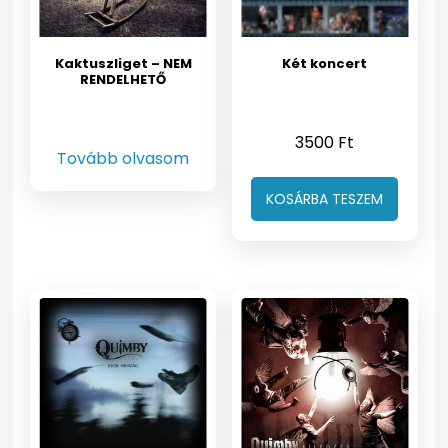
Kaktuszliget – NEM
Két koncert
RENDELHETŐ
3500
Ft
Tovább olvasom
KOSÁRBA TESZEM