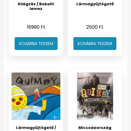
Kilégzés / Bakelit
Lármagyűjtögető
lemez
16990
Ft
2500
Ft
KOSÁRBA TESZEM
KOSÁRBA TESZEM
Lármagyűjtögető /
Micsodaország