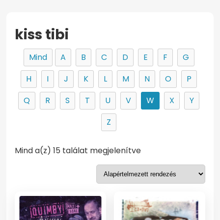
kiss tibi
Mind
A
B
C
D
E
F
G
H
I
J
K
L
M
N
O
P
Q
R
S
T
U
V
W
X
Y
Z
Mind a(z) 15 találat megjelenítve