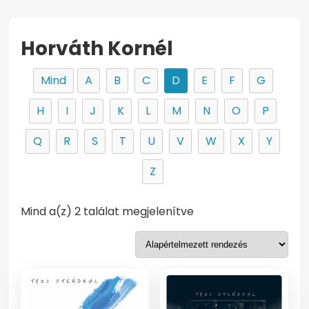
Horváth Kornél
Mind
A
B
C
D
E
F
G
H
I
J
K
L
M
N
O
P
Q
R
S
T
U
V
W
X
Y
Z
Mind a(z) 2 találat megjelenítve