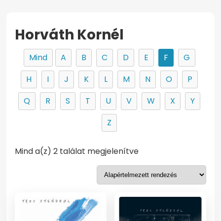
Horváth Kornél
Mind
A
B
C
D
E
F
G
H
I
J
K
L
M
N
O
P
Q
R
S
T
U
V
W
X
Y
Z
Mind a(z) 2 találat megjelenítve