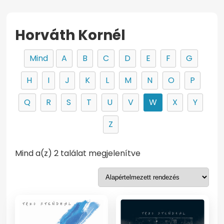
Horváth Kornél
Mind
A
B
C
D
E
F
G
H
I
J
K
L
M
N
O
P
Q
R
S
T
U
V
W
X
Y
Z
Mind a(z) 2 találat megjelenítve