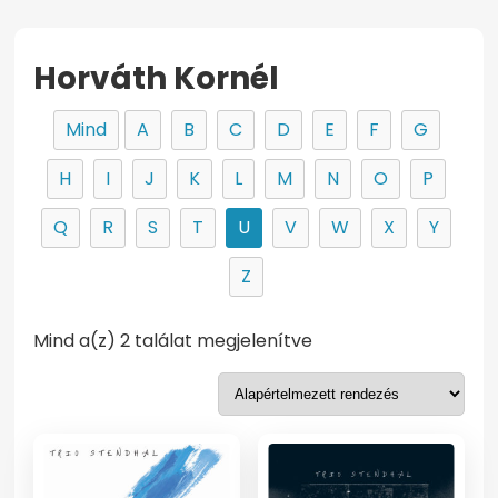
Horváth Kornél
Mind
A
B
C
D
E
F
G
H
I
J
K
L
M
N
O
P
Q
R
S
T
U
V
W
X
Y
Z
Mind a(z) 2 találat megjelenítve