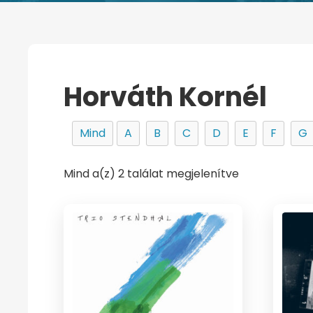
Horváth Kornél
Mind
A
B
C
D
E
F
G
Mind a(z) 2 találat megjelenítve