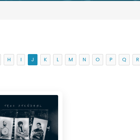
H
I
J
K
L
M
N
O
P
Q
R