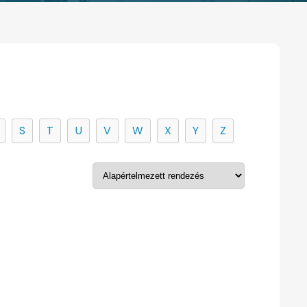
S
T
U
V
W
X
Y
Z