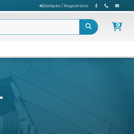
Belépés / Regisztráció
0
L